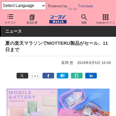
Powered by
Translate
ケータイ Watch
周辺機器/アクセサリー
カテゴリ
過去記事
検索
Impressサイト
ニュース
夏の楽天マラソンでMOTTERU製品がセール、11
日まで
富岡 悠
2024年8月5日 16:59
リスト