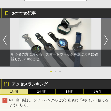
おすすめ記事
初心者の方におくる、スマートウォッチを選ぶときに確
認したい10のこと
●
●
●
アクセスランキング
1時間
24時間
1週間
1カ月
NTT島田社長、ソフトバンクのセブン出資に「dポイント使える
ようにして」