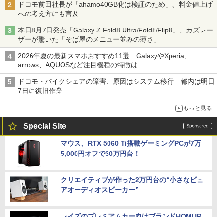
ドコモ前田社長が「ahamo40GB化は検証のため」、料金値上げ
への考え方にも言及
本日8月7日発売「Galaxy Z Fold8 Ultra/Fold8/Flip8」、カズレー
ザーが驚いた「そば屋のメニュー並みの薄さ」
2026年夏の最新スマホおすすめ11選 GalaxyやXperia、
arrows、AQUOSなど注目機種の特徴は
ドコモ・バイクシェアの障害、原因はシステム移行 都内は明日
7日に復旧作業
もっと見る
Special Site
マウス、RTX 5060 Ti搭載ゲーミングPCが7万
5,000円オフで30万円台！
クリエイティブが作った2万円台の“小さなピュ
アオーディオスピーカー”
レイズのプレミアムカー向けブランドHOMUR