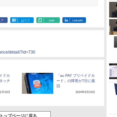
ェア
はてブ
note
LinkedIn
unce/detail/?id=730
ペイドカ
「au PAY プリペイドカ
タッチ
ード」の障害が7日に復
旧
年1月10日
2024年6月10日
トップページに戻る