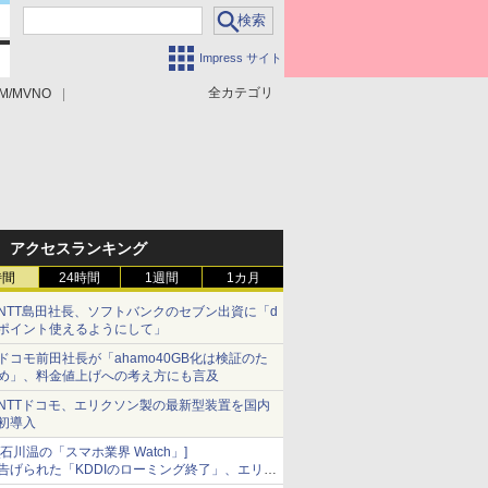
Impress サイト
全カテゴリ
M/MVNO
アクセスランキング
時間
24時間
1週間
1カ月
NTT島田社長、ソフトバンクのセブン出資に「d
ポイント使えるようにして」
ドコモ前田社長が「ahamo40GB化は検証のた
め」、料金値上げへの考え方にも言及
NTTドコモ、エリクソン製の最新型装置を国内
初導入
[石川温の「スマホ業界 Watch」]
告げられた「KDDIのローミング終了」、エリア
マップの落とし穴と楽天モバイルの課題