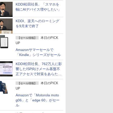
KDDI松田社長、「スマホを
軸にAIデバイス増やしたい」
KDDI、楽天へのローミング
を9月末で終了
本日のPICK
【セール情報】
UP
Amazonサマーセールで
「Kindle」シリーズがセール
KDDI松田社長、762万人に影
響したISP向けメール基盤不
正アクセスで対策をあらため
て説明
本日のPICK
【セール情報】
UP
Amazonで「Motorola moto
g06」と「edge 60」がセー
ル