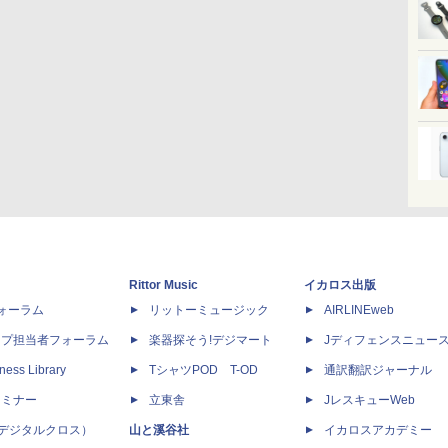
Rittor Music
イカロス出版
dフォーラム
リットーミュージック
AIRLINEweb
ップ担当者フォーラム
楽器探そう!デジマート
Jディフェンスニュー
ness Library
TシャツPOD T-OD
通訳翻訳ジャーナル
セミナー
立東舎
JレスキューWeb
 X（デジタルクロス）
山と溪谷社
イカロスアカデミー