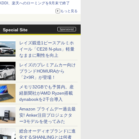
KDDI、楽天へのローミングを9月末で終了
もっと見る
Special Site
レイズ鍛造1ピースアルミホ
イール「CE28 N-plus」軽量
なままに剛性を向上
レイズのプレミアムカー向け
ブランドHOMURAから
「2×9R」が登場！
メモリ32GBでも予算内。産
経新聞社がAMD Ryzen搭載
dynabookを2千台導入
Amazon プライムデー過去最
安! Anker注目プロジェクタ
ー3モデルを使ってみた
総合オーディオブランドに進
化するSHANLINGとは何者