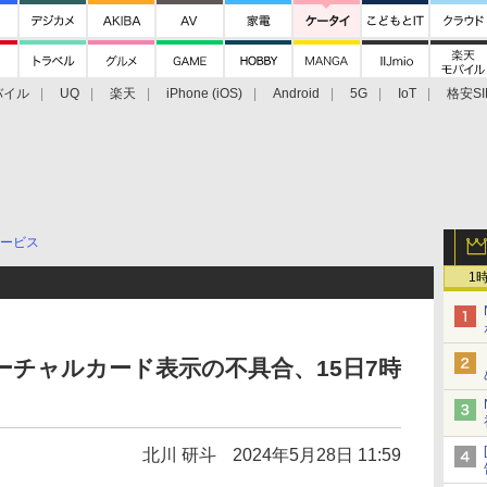
バイル
UQ
楽天
iPhone (iOS)
Android
5G
IoT
格安SI
アクセサリー
業界動向
法人向け
最新技術/その他
ービス
1
バーチャルカード表示の不具合、15日7時
北川 研斗
2024年5月28日 11:59