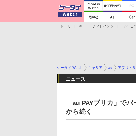
ドコモ
au
ソフトバンク
ワイモ
格安スマホ/SIMフリースマホ
周辺機器/
ケータイ Watch
キャリア
au
アプリ・サ
ニュース
「au PAYプリカ」で
から続く