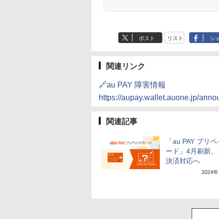
ポスト
リスト
シ
関連リンク
🔗au PAY 障害情報
https://aupay.wallet.auone.jp/anno
関連記事
「au PAY プリ
ード」4月刷新、
決済対応へ
2024