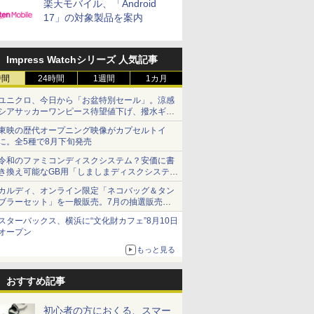
楽天モバイル、「Android
17」の対象製品を案内
Impress Watchシリーズ 人気記事
時間
24時間
1週間
1カ月
ユニクロ、今日から「お盆特別セール」。涼感
シアサッカーワンピース待望値下げ、撥水ギア
ショーツは1990円に
東映の歴代オープニング映像がカプセルトイ
に。全5種で8月下旬発売
令和のファミコンディスクシステム？安価に書
き換え可能なGB用「しましまディスクシステ
ム」
カルディ、オンライン限定「ネコバッグ＆タン
ブラーセット」を一般販売。7月の抽選販売の
当選無効分
スターバックス、横浜に“文化財カフェ”8月10日
オープン
もっと見る
おすすめ記事
初心者の方におくる、スマー