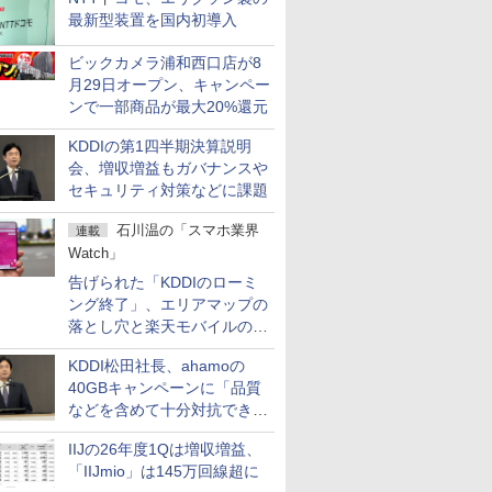
最新型装置を国内初導入
ビックカメラ浦和西口店が8
月29日オープン、キャンペー
ンで一部商品が最大20%還元
KDDIの第1四半期決算説明
会、増収増益もガバナンスや
セキュリティ対策などに課題
石川温の「スマホ業界
連載
Watch」
告げられた「KDDIのローミ
ング終了」、エリアマップの
落とし穴と楽天モバイルの課
題
KDDI松田社長、ahamoの
40GBキャンペーンに「品質
などを含めて十分対抗でき
る」
IIJの26年度1Qは増収増益、
「IIJmio」は145万回線超に