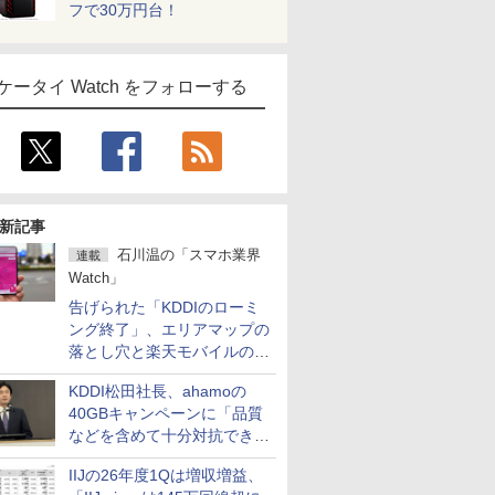
フで30万円台！
ケータイ Watch をフォローする
新記事
石川温の「スマホ業界
連載
Watch」
告げられた「KDDIのローミ
ング終了」、エリアマップの
落とし穴と楽天モバイルの課
題
KDDI松田社長、ahamoの
40GBキャンペーンに「品質
などを含めて十分対抗でき
る」
IIJの26年度1Qは増収増益、