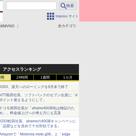
Impress サイト
全カテゴリ
M/MVNO
アクセスランキング
時間
24時間
1週間
1カ月
KDDI、楽天へのローミングを9月末で終了
NTT島田社長、ソフトバンクのセブン出資に「d
ポイント使えるようにして」
ドコモ前田社長が「ahamo40GB化は検証のた
め」、料金値上げへの考え方にも言及
KDDI松田社長、ahamoの40GBキャンペーンに
「品質などを含めて十分対抗できる」
Amazonで「Motorola moto g06」と「edge