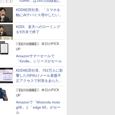
「IIJmio」は145万回線超に
KDDI松田社長、「スマホを
軸にAIデバイス増やしたい」
KDDI、楽天へのローミング
を9月末で終了
本日のPICK
【セール情報】
UP
Amazonサマーセールで
「Kindle」シリーズがセール
KDDI松田社長、762万人に影
響したISP向けメール基盤不
正アクセスで対策をあらため
て説明
本日のPICK
【セール情報】
UP
Amazonで「Motorola moto
g06」と「edge 60」がセー
ル