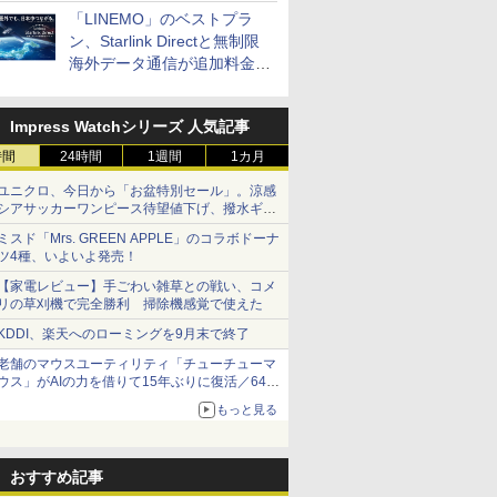
「LINEMO」のベストプラ
ン、Starlink Directと無制限
海外データ通信が追加料金な
しに
Impress Watchシリーズ 人気記事
時間
24時間
1週間
1カ月
ユニクロ、今日から「お盆特別セール」。涼感
シアサッカーワンピース待望値下げ、撥水ギア
ショーツは1990円に
ミスド「Mrs. GREEN APPLE」のコラボドーナ
ツ4種、いよいよ発売！
【家電レビュー】手ごわい雑草との戦い、コメ
リの草刈機で完全勝利 掃除機感覚で使えた
KDDI、楽天へのローミングを9月末で終了
老舗のマウスユーティリティ「チューチューマ
ウス」がAIの力を借りて15年ぶりに復活／64bit
化、Windows 10/11、「Chrome」も走り回
もっと見る
る。復活記念で2026年末まで500円
おすすめ記事