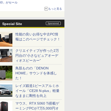
60」がセール
もっと見る
Special Site
性能の良いお得な中古PC情
報はこのページでチェック！
クリエイティブが作った2万
円台の“小さなピュアオーデ
ィオスピーカー”
鳥肌ものの「DENON
HOME」サウンドを体感し
た！
レイズ鍛造1ピースアルミホ
イール「CE28 N-plus」軽量
なままに剛性を向上
マウス、RTX 5060 Ti搭載ゲ
ーミングPCが7万5,000円オ