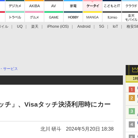
バイル
UQ
楽天
iPhone (iOS)
Android
5G
IoT
格安SI
アクセサリー
業界動向
法人向け
最新技術/その他
・サービス
1
いタッチ」、Visaタッチ決済利用時にカー
北川 研斗
2024年5月20日 18:38