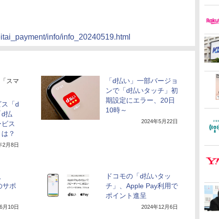
eitai_payment/info/info_20240519.html
「d払い」一部バージョ
「スマ
ンで「d払いタッチ」初
期設定にエラー、20日
ス「d
10時～
d払
2024年5月22日
ービス
トは？
4年2月8日
、
ドコモの「d払いタッ
前のサポ
チ」、Apple Pay利用で
ポイント進呈
年6月10日
2024年12月6日