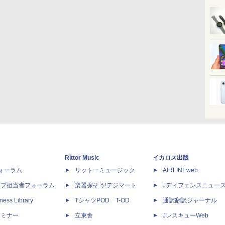
Rittor Music
イカロス出版
dフォーラム
リットーミュージック
AIRLINEweb
ップ担当者フォーラム
楽器探そう!デジマート
Jディフェンスニュー
ness Library
TシャツPOD T-OD
通訳翻訳ジャーナル
セミナー
立東舎
JレスキューWeb