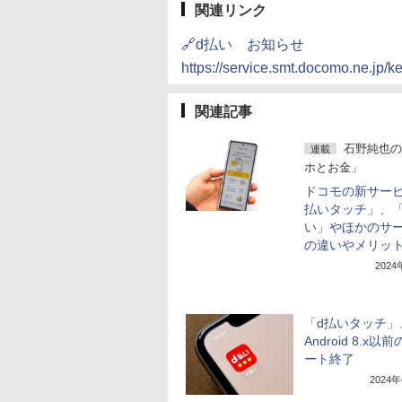
関連リンク
🔗d払い お知らせ
https://service.smt.docomo.ne.jp/k
関連記事
石野純也の
連載
ホとお金」
ドコモの新サービ
払いタッチ」、「
い」やほかのサ
の違いやメリッ
202
「d払いタッチ」
Android 8.x以
ート終了
2024