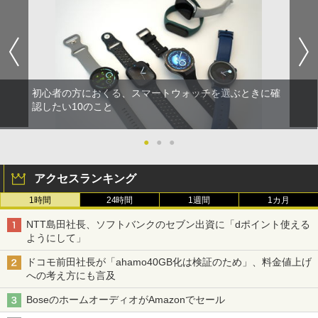
初心者の方におくる、スマートウォッチを選ぶときに確
認したい10のこと
●
●
●
アクセスランキング
1時間
24時間
1週間
1カ月
NTT島田社長、ソフトバンクのセブン出資に「dポイント使える
ようにして」
ドコモ前田社長が「ahamo40GB化は検証のため」、料金値上げ
への考え方にも言及
BoseのホームオーディオがAmazonでセール