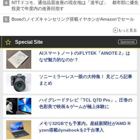
NTTドコモ、通信品質改善の現在地は「道半ば」 都市部に優先
投資で年度内の改善目指す
Boseのノイズキャンセリング搭載イヤホンがAmazonでセール
もっと見る
Special Site
AIスマートノートのiFLYTEK「AINOTE 2」は
なぜ魅力的なのか？
ソニーミラーレス一眼の大特集！ 見どころ記事
まとめ
ハイグレードテレビ「TCL Q7D Pro」。圧巻の
色彩美で映画＆ゲームが極上体験に
メモリ32GBでも予算内。産経新聞社がAMD R
yzen搭載dynabookを2千台導入