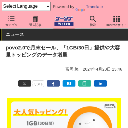
Powered by
Translate
ケータイ Watch
キャリア
au
povo
カテゴリ
過去記事
検索
Impressサイト
ニュース
povo2.0で月末セール、「1GB/30日」提供や大容
量トッピングのデータ増量
富岡 悠
2024年4月23日 13:46
リスト