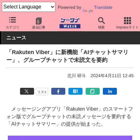
Powered by
Translate
ケータイ Watch
キャリア
楽天
アプリ・サービス
カテゴリ
過去記事
検索
Impressサイト
ニュース
「Rakuten Viber」に新機能「AIチャットサマリ
ー」、グループチャットで未読文を要約
北川 研斗
2024年4月11日 12:45
リスト
メッセージングアプリ「Rakuten Viber」のスマートフ
ォン版でグループチャットの未読メッセージを要約する
「AIチャットサマリー」の提供が始まった。