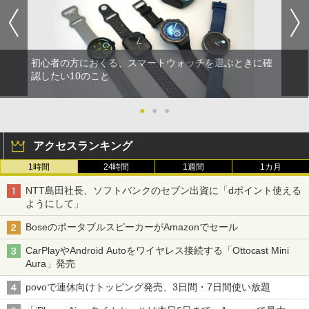
初心者の方におくる、スマートウォッチを選ぶときに確
認したい10のこと
●
●
●
アクセスランキング
1時間
24時間
1週間
1カ月
NTT島田社長、ソフトバンクのセブン出資に「dポイント使える
ようにして」
BoseのポータブルスピーカーがAmazonでセール
CarPlayやAndroid Autoをワイヤレス接続する「Ottocast Mini
Aura」発売
povoで連休向けトッピング発売、3日間・7日間使い放題