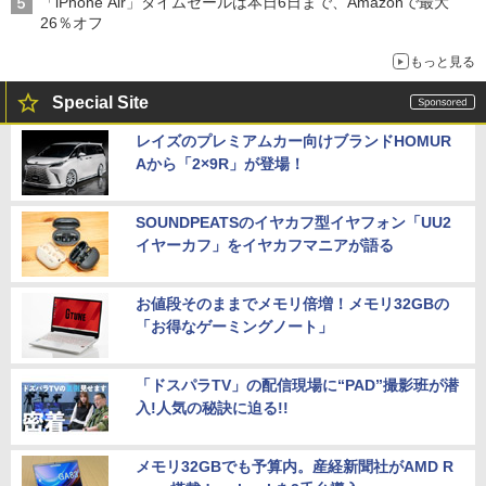
「iPhone Air」タイムセールは本日6日まで、Amazonで最大
26％オフ
もっと見る
Special Site
レイズのプレミアムカー向けブランドHOMUR
Aから「2×9R」が登場！
SOUNDPEATSのイヤカフ型イヤフォン「UU2
イヤーカフ」をイヤカフマニアが語る
お値段そのままでメモリ倍増！メモリ32GBの
「お得なゲーミングノート」
「ドスパラTV」の配信現場に“PAD”撮影班が潜
入!人気の秘訣に迫る!!
メモリ32GBでも予算内。産経新聞社がAMD R