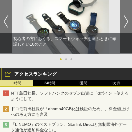
初心者の方におくる、スマートウォッチを選ぶときに確
認したい10のこと
●
●
●
アクセスランキング
1時間
24時間
1週間
1カ月
NTT島田社長、ソフトバンクのセブン出資に「dポイント使える
ようにして」
ドコモ前田社長が「ahamo40GB化は検証のため」、料金値上げ
への考え方にも言及
「LINEMO」のベストプラン、Starlink Directと無制限海外デー
タ通信が追加料金なしに