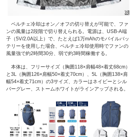
ペルチェ冷却はオン／オフの切り替えが可能で、ファ
ンの風量は2段階で切り替えられる。電源は、USB-A端
子（5V/2.0A以上）で、たとえば1万mAhのモバイルバッ
テリーを使用した場合、ペルチェ冷却使用時でファンの
風量強で約2時間30分、弱で約3時間稼働する。
本体は、フリーサイズ（胸囲118×肩幅48×着丈68cm）
と3L（胸囲126×肩幅50×着丈70cm）、5L（胸囲138×肩
幅54×着丈71cm）の3サイズ、カラーはネイビーとシル
バーグレー、ストームホワイトがラインアップされる。