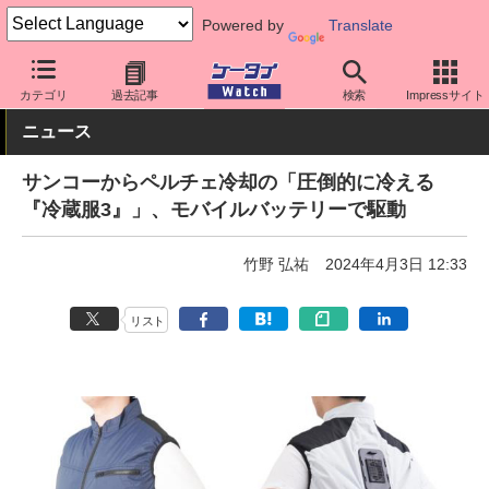
Powered by
Translate
ケータイ Watch
周辺機器/アクセサリー
その他
カテゴリ
過去記事
検索
Impressサイト
ニュース
サンコーからペルチェ冷却の「圧倒的に冷える
『冷蔵服3』」、モバイルバッテリーで駆動
竹野 弘祐
2024年4月3日 12:33
リスト