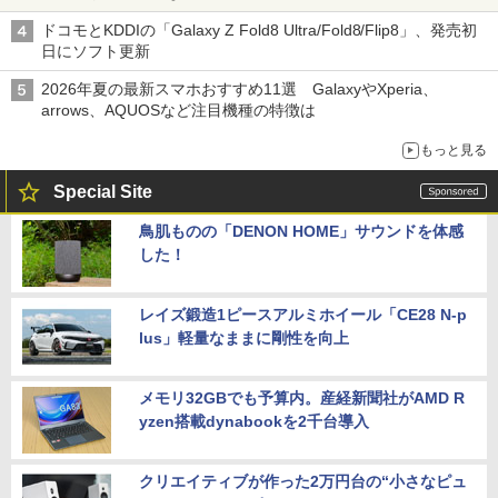
ドコモとKDDIの「Galaxy Z Fold8 Ultra/Fold8/Flip8」、発売初
日にソフト更新
2026年夏の最新スマホおすすめ11選 GalaxyやXperia、
arrows、AQUOSなど注目機種の特徴は
もっと見る
Special Site
鳥肌ものの「DENON HOME」サウンドを体感
した！
レイズ鍛造1ピースアルミホイール「CE28 N-p
lus」軽量なままに剛性を向上
メモリ32GBでも予算内。産経新聞社がAMD R
yzen搭載dynabookを2千台導入
クリエイティブが作った2万円台の“小さなピュ