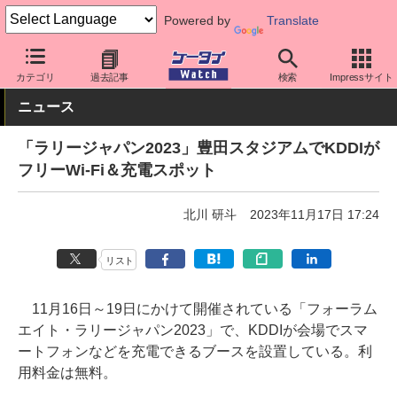
Powered by
Translate
ケータイ Watch
キャリア
au
アプリ・サービス
カテゴリ
過去記事
検索
Impressサイト
ニュース
「ラリージャパン2023」豊田スタジアムでKDDIが
フリーWi-Fi＆充電スポット
北川 研斗
2023年11月17日 17:24
リスト
11月16日～19日にかけて開催されている「フォーラム
エイト・ラリージャパン2023」で、KDDIが会場でスマ
ートフォンなどを充電できるブースを設置している。利
用料金は無料。