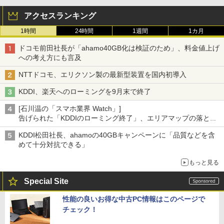
アクセスランキング
1時間
24時間
1週間
1カ月
ドコモ前田社長が「ahamo40GB化は検証のため」、料金値上げ
への考え方にも言及
NTTドコモ、エリクソン製の最新型装置を国内初導入
KDDI、楽天へのローミングを9月末で終了
[石川温の「スマホ業界 Watch」]
告げられた「KDDIのローミング終了」、エリアマップの落とし
穴と楽天モバイルの課題
KDDI松田社長、ahamoの40GBキャンペーンに「品質などを含
めて十分対抗できる」
もっと見る
Special Site
性能の良いお得な中古PC情報はこのページで
チェック！