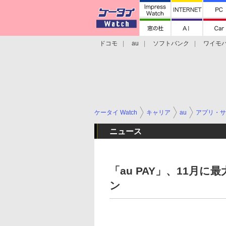
ドコモ
au
ソフトバンク
ワイモ
格安スマホ/SIMフリースマホ
周辺機器/
ケータイ Watch
キャリア
au
アプリ・サ
ニュース
「au PAY」、11月
ン