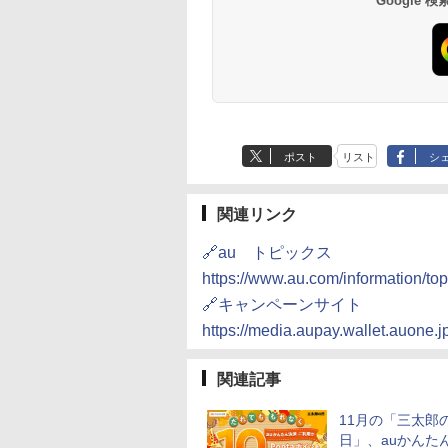
Google
ポスト
リスト
シ
関連リンク
🔗au トピックス
https://www.au.com/information/to
🔗キャンペーンサイト
https://media.aupay.wallet.auone.j
関連記事
11月の「三太郎
日」、auかんた