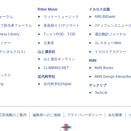
Rittor Music
イカロス出版
dフォーラム
リットーミュージック
AIRLINEweb
ップ担当者フォーラム
楽器探そう!デジマート
Jディフェンスニュー
ness Library
TシャツPOD T-OD
通訳翻訳ジャーナル
セミナー
立東舎
JレスキューWeb
 X（デジタルクロス）
山と溪谷社
イカロスアカデミー
山と溪谷オンライン
MdN
CLIMBING-NET
MdN Books
ブックス
近代科学社
MdN Design Interactiv
ing
近代科学社Digital
テックリブ
TechLib
広告掲載のご案内
編集部へのご連絡
プライバシーポリシー
会社概要