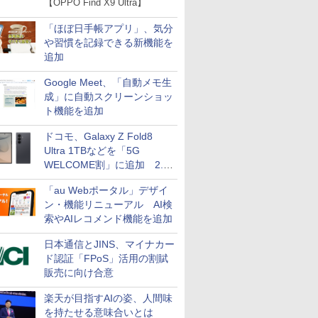
【OPPO Find X9 Ultra】
「ほぼ日手帳アプリ」、気分
や習慣を記録できる新機能を
追加
Google Meet、「自動メモ生
成」に自動スクリーンショッ
ト機能を追加
ドコモ、Galaxy Z Fold8
Ultra 1TBなどを「5G
WELCOME割」に追加 2.2
万円引き
「au Webポータル」デザイ
ン・機能リニューアル AI検
索やAIレコメンド機能を追加
日本通信とJINS、マイナカー
ド認証「FPoS」活用の割賦
販売に向け合意
楽天が目指すAIの姿、人間味
を持たせる意味合いとは