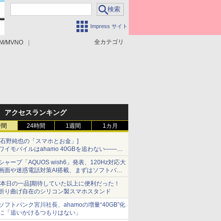
Impress サイト
全カテゴリ
M/MVNO
アクセスランキング
時間
24時間
1週間
1カ月
[石野純也の「スマホとお金」]
ワイモバイルはahamo 40GBを追わない――単
身向け「超おトク割」の安さと1年限定の注意
シャープ「AQUOS wish6」発表、120Hz対応大
点
画面や迷惑電話対策AI搭載、まずはソフトバン
クの法人向け
[本日の一品]期待していた以上に便利だった！
折り曲げ自在のシリコン製スマホスタンド
ソフトバンク宮川社長、ahamoの増量“40GB”化
に「追いかけるつもりはない」