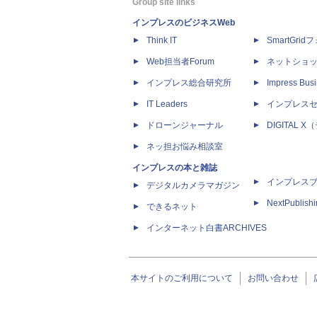
Group site links
インプレスのビジネスWeb
Think IT
SmartGri
Web担当者Forum
ネットショ
インプレス総合研究所
Impress Busi
IT Leaders
インプレス
ドローンジャーナル
DIGITAL
ネッ担お悩み相談室
インプレスの本と雑誌
インプレス
デジタルカメラマガジン
NextPublish
できるネット
インターネット白書ARCHIVES
本サイトのご利用について
お問い合わせ