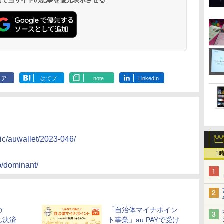
 検索で当サイトの記事を優先表示させる
ェア
はてブ
note
LinkedIn
pic/auwallet/2023-046/
1
p/dominant/
の
「自治体マイナポイン
ん決済
ト事業」au PAYで受け