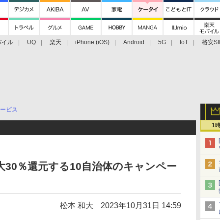
バイル
UQ
楽天
iPhone (iOS)
Android
5G
IoT
格安SI
アクセサリー
業界動向
法人向け
最新技術/その他
ービス
1
に最大30％還元する10自治体のキャンペー
松本 和大
2023年10月31日 14:59