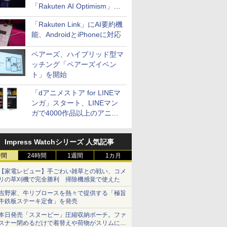
「Rakuten AI Optimism」三
木谷氏の基調講演
「Rakuten Link」にAI要約機
能、AndroidとiPhoneに対応
ペアーズ、ハイブリッド型マ
ッチング「ペアーズイベン
ト」を開始
「dアニメストア for LINEマ
ンガ」スタート、LINEマン
ガで4000作品以上のアニメ
見放題
Impress Watchシリーズ 人気記事
時間
24時間
1週間
1カ月
【家電レビュー】手ごわい雑草との戦い、コメ
リの草刈機で完全勝利 掃除機感覚で使えた
吉野家、牛リブロースを熱々で提供する「極旨
牛鉄板ステーキ定食」を発売
本日発売「スヌーピー」圧縮収納ポーチ。ファ
スナー閉めるだけで着替えや荷物がスリムにま