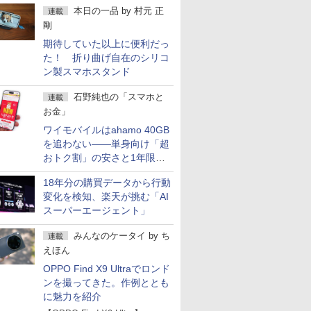
本日の一品
by
村元 正
連載
剛
期待していた以上に便利だっ
た！ 折り曲げ自在のシリコ
ン製スマホスタンド
石野純也の「スマホと
連載
お金」
ワイモバイルはahamo 40GB
を追わない――単身向け「超
おトク割」の安さと1年限定
の注意点
18年分の購買データから行動
変化を検知、楽天が挑む「AI
スーパーエージェント」
みんなのケータイ
by
ち
連載
えほん
OPPO Find X9 Ultraでロンド
ンを撮ってきた。作例ととも
に魅力を紹介