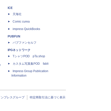
ICE
天海社
ス
Comic curea
impress QuickBooks
PUBFUN
パブファンセルフ
IPGネットワーク
TシャツPOD pTa.shop
カスタム写真集POD fabli
e
Impress Group Publication
Information
インプレスグループ
特定商取引法に基づく表示