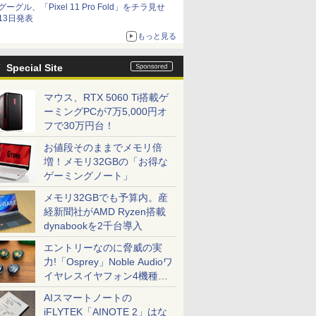
グーグル、「Pixel 11 Pro Fold」をチラ見せ
13日発表
もっと見る
Special Site
マウス、RTX 5060 Ti搭載ゲ
ーミングPCが7万5,000円オ
フで30万円台！
お値段そのままでメモリ倍
増！メモリ32GBの「お得な
ゲーミングノート」
メモリ32GBでも予算内。産
経新聞社がAMD Ryzen搭載
dynabookを2千台導入
エントリーなのに脅威の実
力!「Osprey」Noble Audioワ
イヤレスイヤフォン4機種を
一気に聴く
AIスマートノートの
iFLYTEK「AINOTE 2」はな