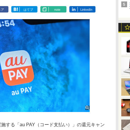
ェア
はてブ
note
LinkedIn
実施する「au PAY（コード支払い）」の還元キャン