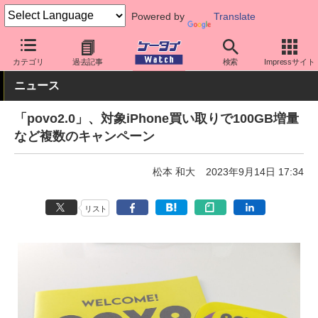
Powered by
Translate
ケータイ Watch
キャリア
au
povo
カテゴリ
過去記事
検索
Impressサイト
ニュース
「povo2.0」、対象iPhone買い取りで100GB増量
など複数のキャンペーン
松本 和大
2023年9月14日 17:34
リスト