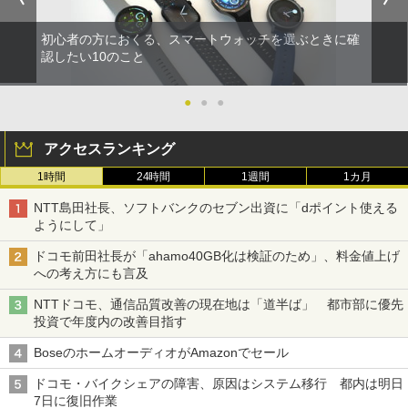
初心者の方におくる、スマートウォッチを選ぶときに確
認したい10のこと
●
●
●
アクセスランキング
1時間
24時間
1週間
1カ月
NTT島田社長、ソフトバンクのセブン出資に「dポイント使える
ようにして」
ドコモ前田社長が「ahamo40GB化は検証のため」、料金値上げ
への考え方にも言及
NTTドコモ、通信品質改善の現在地は「道半ば」 都市部に優先
投資で年度内の改善目指す
BoseのホームオーディオがAmazonでセール
ドコモ・バイクシェアの障害、原因はシステム移行 都内は明日
7日に復旧作業