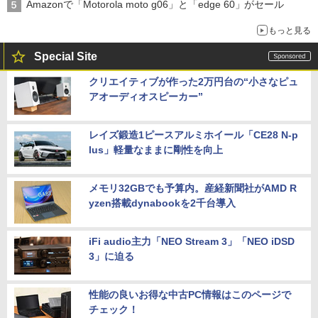
Amazonで「Motorola moto g06」と「edge 60」がセール
もっと見る
Special Site
クリエイティブが作った2万円台の“小さなピュ
アオーディオスピーカー”
レイズ鍛造1ピースアルミホイール「CE28 N-p
lus」軽量なままに剛性を向上
メモリ32GBでも予算内。産経新聞社がAMD R
yzen搭載dynabookを2千台導入
iFi audio主力「NEO Stream 3」「NEO iDSD
3」に迫る
性能の良いお得な中古PC情報はこのページで
チェック！