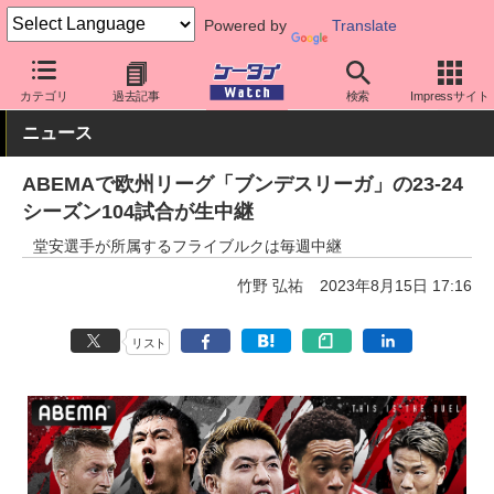
Powered by
Translate
ケータイ Watch
アプリ・サービス
動画・音楽・ゲーム
カテゴリ
過去記事
検索
Impressサイト
ニュース
ABEMAで欧州リーグ「ブンデスリーガ」の23-24
シーズン104試合が生中継
堂安選手が所属するフライブルクは毎週中継
竹野 弘祐
2023年8月15日 17:16
リスト