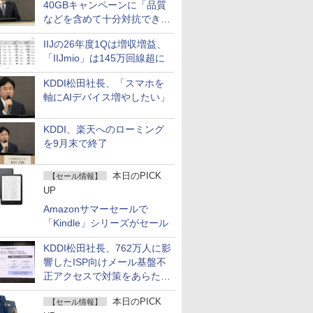
40GBキャンペーンに「品質
などを含めて十分対抗でき
る」
IIJの26年度1Qは増収増益、
「IIJmio」は145万回線超に
KDDI松田社長、「スマホを
軸にAIデバイス増やしたい」
KDDI、楽天へのローミング
を9月末で終了
本日のPICK
【セール情報】
UP
Amazonサマーセールで
「Kindle」シリーズがセール
KDDI松田社長、762万人に影
響したISP向けメール基盤不
正アクセスで対策をあらため
て説明
本日のPICK
【セール情報】