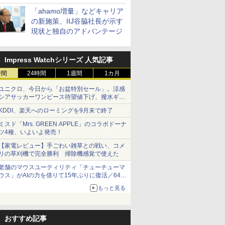
「ahamo増量」などキャリア
の新施策、IIJ谷脇社長が示す
現状と独自のアドバンテージ
Impress Watchシリーズ 人気記事
時間
24時間
1週間
1カ月
ユニクロ、今日から「お盆特別セール」。涼感
シアサッカーワンピース待望値下げ、撥水ギア
ショーツは1990円に
KDDI、楽天へのローミングを9月末で終了
ミスド「Mrs. GREEN APPLE」のコラボドーナ
ツ4種、いよいよ発売！
【家電レビュー】手ごわい雑草との戦い、コメ
リの草刈機で完全勝利 掃除機感覚で使えた
老舗のマウスユーティリティ「チューチューマ
ウス」がAIの力を借りて15年ぶりに復活／64bit
化、Windows 10/11、「Chrome」も走り回
もっと見る
る。復活記念で2026年末まで500円
おすすめ記事