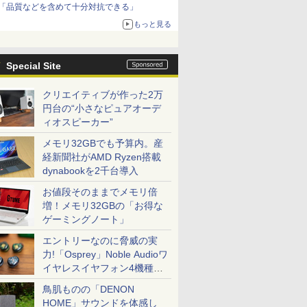
「品質などを含めて十分対抗できる」
もっと見る
Special Site
クリエイティブが作った2万
円台の“小さなピュアオーデ
ィオスピーカー”
メモリ32GBでも予算内。産
経新聞社がAMD Ryzen搭載
dynabookを2千台導入
お値段そのままでメモリ倍
増！メモリ32GBの「お得な
ゲーミングノート」
エントリーなのに脅威の実
力!「Osprey」Noble Audioワ
イヤレスイヤフォン4機種を
一気に聴く
鳥肌ものの「DENON
HOME」サウンドを体感し