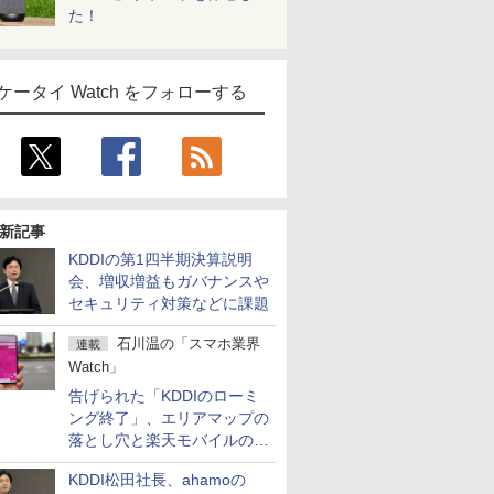
た！
ケータイ Watch をフォローする
新記事
KDDIの第1四半期決算説明
会、増収増益もガバナンスや
セキュリティ対策などに課題
石川温の「スマホ業界
連載
Watch」
告げられた「KDDIのローミ
ング終了」、エリアマップの
落とし穴と楽天モバイルの課
題
KDDI松田社長、ahamoの