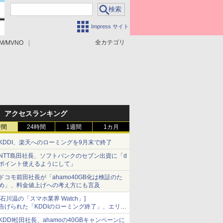
Impress サイト
全カテゴリ
M/MVNO
アクセスランキング
時間
24時間
1週間
1カ月
KDDI、楽天へのローミングを9月末で終了
NTT島田社長、ソフトバンクのセブン出資に「d
ポイント使えるようにして」
ドコモ前田社長が「ahamo40GB化は検証のた
め」、料金値上げへの考え方にも言及
[石川温の「スマホ業界 Watch」]
告げられた「KDDIのローミング終了」、エリア
マップの落とし穴と楽天モバイルの課題
KDDI松田社長、ahamoの40GBキャンペーンに