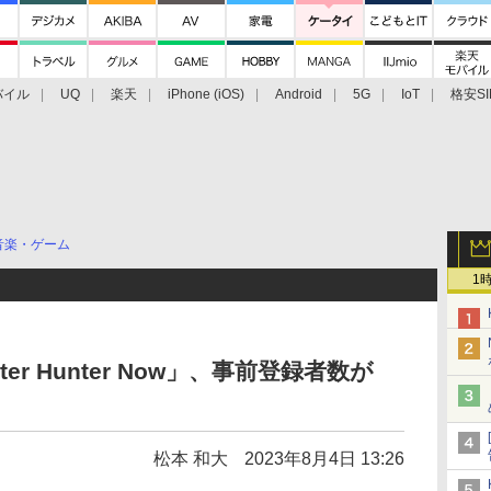
バイル
UQ
楽天
iPhone (iOS)
Android
5G
IoT
格安SI
アクセサリー
業界動向
法人向け
最新技術/その他
音楽・ゲーム
1
ter Hunter Now」、事前登録者数が
松本 和大
2023年8月4日 13:26