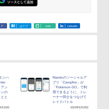
ェア
はてブ
note
LinkedIn
モンハ
Nianticのソーシャルア
ter
プリ「Campfire」が
イアン
「Pokémon GO」で利
コンの
用できるように、トレ
ことと
ーナー同士をつなげて
レイドバトル
年4月18日
2023年6月29日