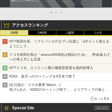
●
●
●
アクセスランキング
1時間
24時間
1週間
1カ月
NTT島田社長、ソフトバンクのセブン出資に「dポイント使える
ようにして」
ドコモ前田社長が「ahamo40GB化は検証のため」、料金値上げ
への考え方にも言及
NTTドコモ、エリクソン製の最新型装置を国内初導入
KDDI、楽天へのローミングを9月末で終了
[石川温の「スマホ業界 Watch」]
告げられた「KDDIのローミング終了」、エリアマップの落とし
穴と楽天モバイルの課題
もっと見る
Special Site