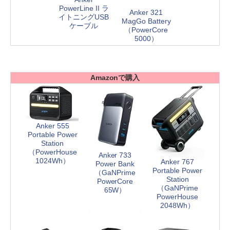
PowerLine II ラ
Anker 321
イトニングUSB
MagGo Battery
ケーブル
（PowerCore
5000）
Amazonで購入
Anker 555
Portable Power
Station
（PowerHouse
Anker 733
1024Wh）
Anker 767
Power Bank
Portable Power
（GaNPrime
Station
PowerCore
（GaNPrime
65W）
PowerHouse
2048Wh）