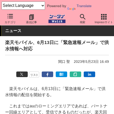
Powered by
Translate
ケータイ Watch
キャリア
楽天
サポート
カテゴリ
過去記事
検索
Impressサイト
ニュース
楽天モバイル、6月13日に「緊急速報メール」で洪
水情報へ対応
関口 聖
2023年5月23日 16:49
リスト
楽天モバイルは、6月13日に「緊急速報メール」で洪
水情報の配信を開始する。
これまではauのローミングエリアであれば、パートナ
ー回線エリアとして、受信できるものだったが、楽天回