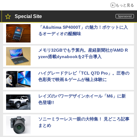
もっと見る
Special Site
「A&ultima SP4000T」の魅力！ポケットに入
るオーディオの醍醐味
メモリ32GBでも予算内。産経新聞社がAMD R
yzen搭載dynabookを2千台導入
ハイグレードテレビ「TCL Q7D Pro」。圧巻の
色彩美で映画＆ゲームが極上体験に
レイズのパワーデザインホイール「M6」に新
色登場!!
ソニーミラーレス一眼の大特集！ 見どころ記事
まとめ