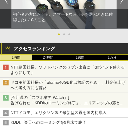
初心者の方におくる、スマートウォッチを選ぶときに確
認したい10のこと
●
●
●
アクセスランキング
1時間
24時間
1週間
1カ月
NTT島田社長、ソフトバンクのセブン出資に「dポイント使える
ようにして」
ドコモ前田社長が「ahamo40GB化は検証のため」、料金値上げ
への考え方にも言及
[石川温の「スマホ業界 Watch」]
告げられた「KDDIのローミング終了」、エリアマップの落とし
穴と楽天モバイルの課題
NTTドコモ、エリクソン製の最新型装置を国内初導入
KDDI、楽天へのローミングを9月末で終了