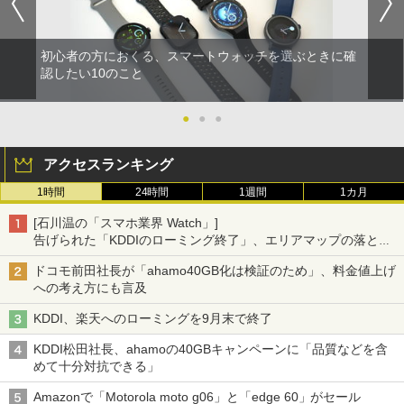
初心者の方におくる、スマートウォッチを選ぶときに確
認したい10のこと
●
●
●
アクセスランキング
1時間
24時間
1週間
1カ月
[石川温の「スマホ業界 Watch」]
告げられた「KDDIのローミング終了」、エリアマップの落とし
穴と楽天モバイルの課題
ドコモ前田社長が「ahamo40GB化は検証のため」、料金値上げ
への考え方にも言及
KDDI、楽天へのローミングを9月末で終了
KDDI松田社長、ahamoの40GBキャンペーンに「品質などを含
めて十分対抗できる」
Amazonで「Motorola moto g06」と「edge 60」がセール