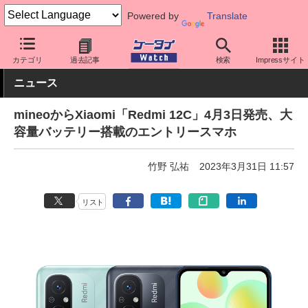
Powered by
Translate
ケータイ Watch
格安スマホ/格安SIM
格安SIM/MVNO
mineo
カテゴリ
過去記事
検索
Impressサイト
ニュース
mineoからXiaomi「Redmi 12C」4月3日発売、大
容量バッテリー搭載のエントリースマホ
竹野 弘祐
2023年3月31日 11:57
リスト