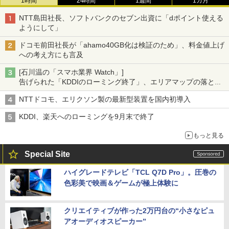
1時間
24時間
1週間
1カ月
NTT島田社長、ソフトバンクのセブン出資に「dポイント使える
ようにして」
ドコモ前田社長が「ahamo40GB化は検証のため」、料金値上げ
への考え方にも言及
[石川温の「スマホ業界 Watch」]
告げられた「KDDIのローミング終了」、エリアマップの落とし
穴と楽天モバイルの課題
NTTドコモ、エリクソン製の最新型装置を国内初導入
KDDI、楽天へのローミングを9月末で終了
もっと見る
Special Site
ハイグレードテレビ「TCL Q7D Pro」。圧巻の
色彩美で映画＆ゲームが極上体験に
クリエイティブが作った2万円台の“小さなピュ
アオーディオスピーカー”