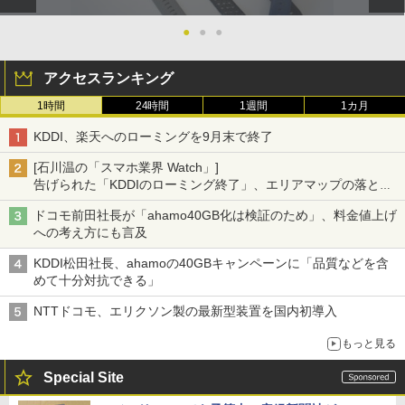
●
●
●
アクセスランキング
1時間
24時間
1週間
1カ月
KDDI、楽天へのローミングを9月末で終了
[石川温の「スマホ業界 Watch」]
告げられた「KDDIのローミング終了」、エリアマップの落とし
穴と楽天モバイルの課題
ドコモ前田社長が「ahamo40GB化は検証のため」、料金値上げ
への考え方にも言及
KDDI松田社長、ahamoの40GBキャンペーンに「品質などを含
めて十分対抗できる」
NTTドコモ、エリクソン製の最新型装置を国内初導入
もっと見る
Special Site