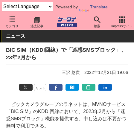
Powered by
Translate
ケータイ Watch
キャリア
au
アプリ・サービス
カテゴリ
過去記事
検索
Impressサイト
ニュース
BIC SIM（KDDI回線）で「迷惑SMSブロック」、
23年2月から
三沢 悠貴
2022年12月21日 19:06
リスト
ビックカメラグループのラネットは、MVNOサービス
「BIC SIM」のKDDI回線において、2023年2月から「迷
惑SMSブロック」機能を提供する。申し込みは不要かつ
無料で利用できる。