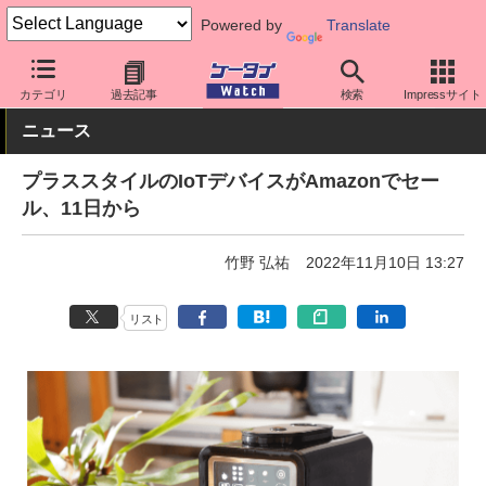
Powered by
Translate
ケータイ Watch
アプリ・サービス
テレワーク/在宅勤務
カテゴリ
過去記事
検索
Impressサイト
ニュース
プラススタイルのIoTデバイスがAmazonでセー
ル、11日から
竹野 弘祐
2022年11月10日 13:27
リスト