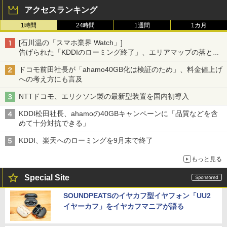
アクセスランキング
1時間
24時間
1週間
1カ月
[石川温の「スマホ業界 Watch」]
告げられた「KDDIのローミング終了」、エリアマップの落とし
穴と楽天モバイルの課題
ドコモ前田社長が「ahamo40GB化は検証のため」、料金値上げ
への考え方にも言及
NTTドコモ、エリクソン製の最新型装置を国内初導入
KDDI松田社長、ahamoの40GBキャンペーンに「品質などを含
めて十分対抗できる」
KDDI、楽天へのローミングを9月末で終了
もっと見る
Special Site
SOUNDPEATSのイヤカフ型イヤフォン「UU2
イヤーカフ」をイヤカフマニアが語る