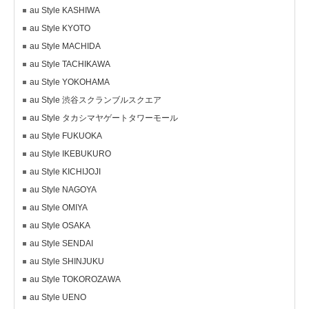
au Style KASHIWA
au Style KYOTO
au Style MACHIDA
au Style TACHIKAWA
au Style YOKOHAMA
au Style 渋谷スクランブルスクエア
au Style タカシマヤゲートタワーモール
au Style FUKUOKA
au Style IKEBUKURO
au Style KICHIJOJI
au Style NAGOYA
au Style OMIYA
au Style OSAKA
au Style SENDAI
au Style SHINJUKU
au Style TOKOROZAWA
au Style UENO