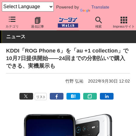
Powered by
Translate
ケータイ Watch
キャリア
au
スマホ・ケータイ
カテゴリ
過去記事
検索
Impressサイト
ニュース
KDDI「ROG Phone 6」を「au +1 collection」で
10月7日提供開始――24回までの分割払いで購入
できる、実機展示も
竹野 弘祐
2022年9月30日 12:02
リスト