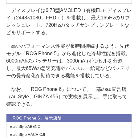
ディスプレイは6.78型AMOLED（有機EL）ディスプレ
イ（2448×1080、FHD＋）を搭載し、最大165Hzのリフ
レッシュレート、720Hzのタッチサンプリングレートな
どをサポートする。
高いパフォーマンス性能が長時間持続するよう、先代
モデル「ROG Phone 5」から進化した冷却性能を搭載。
6000mAhのバッテリーは、3000mAhずつセルを分割
し、最大65Wの急速充電やパススルー給電などバッテリ
ーの長寿命化が期待できる機能を搭載している。
なお、「ROG Phone 6」について、一部のau直営店
（au Style、GINZA 456）で実機を展示し、手に取って
確認できる。
「ROG Phone 6」展示店舗
au Style ABENO
au Style HACHIOJI