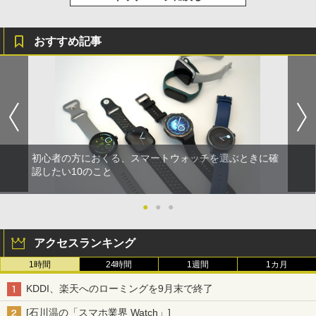
おすすめ記事
初心者の方におくる、スマートウォッチを選ぶときに確
認したい10のこと
●
●
●
アクセスランキング
1時間
24時間
1週間
1カ月
KDDI、楽天へのローミングを9月末で終了
[石川温の「スマホ業界 Watch」]