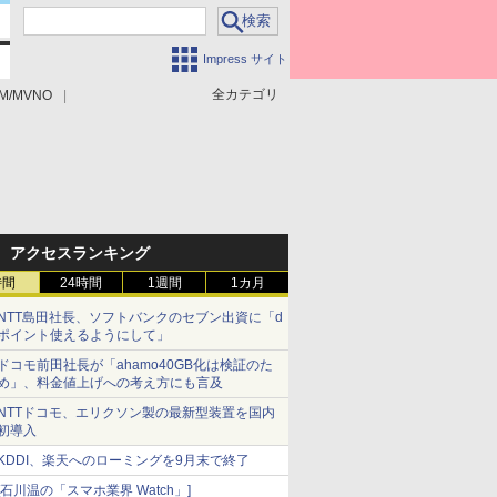
Impress サイト
全カテゴリ
M/MVNO
アクセスランキング
時間
24時間
1週間
1カ月
NTT島田社長、ソフトバンクのセブン出資に「d
ポイント使えるようにして」
ドコモ前田社長が「ahamo40GB化は検証のた
め」、料金値上げへの考え方にも言及
NTTドコモ、エリクソン製の最新型装置を国内
初導入
KDDI、楽天へのローミングを9月末で終了
[石川温の「スマホ業界 Watch」]