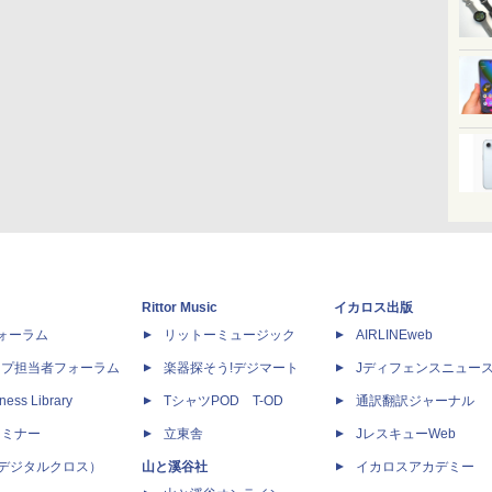
Rittor Music
イカロス出版
dフォーラム
リットーミュージック
AIRLINEweb
ップ担当者フォーラム
楽器探そう!デジマート
Jディフェンスニュー
ness Library
TシャツPOD T-OD
通訳翻訳ジャーナル
セミナー
立東舎
JレスキューWeb
 X（デジタルクロス）
山と溪谷社
イカロスアカデミー