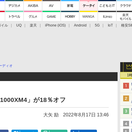
バイル
UQ
楽天
iPhone (iOS)
Android
5G
IoT
格安SI
アクセサリー
業界動向
法人向け
最新技術/その他
ーディオ
1
1000XM4」が18％オフ
大矢 励
2022年8月17日 13:46