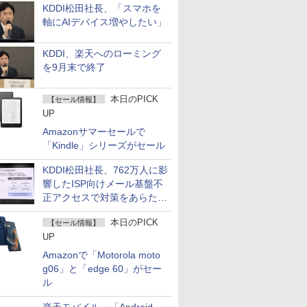
KDDI松田社長、「スマホを
軸にAIデバイス増やしたい」
KDDI、楽天へのローミング
を9月末で終了
本日のPICK
【セール情報】
UP
Amazonサマーセールで
「Kindle」シリーズがセール
KDDI松田社長、762万人に影
響したISP向けメール基盤不
正アクセスで対策をあらため
て説明
本日のPICK
【セール情報】
UP
Amazonで「Motorola moto
g06」と「edge 60」がセー
ル