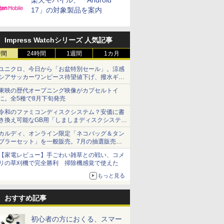
楽天モバイル、「Android
17」の対象製品を案内
Impress Watchシリーズ 人気記事
時間
24時間
1週間
1カ月
ユニクロ、今日から「お盆特別セール」。涼感
シアサッカーワンピース待望値下げ、撥水ギア
ショーツは1990円に
東映の歴代オープニング映像がカプセルトイ
に。全5種で8月下旬発売
令和のファミコンディスクシステム？安価に書
き換え可能なGB用「しましまディスクシステ
ム」
カルディ、オンライン限定「ネコバッグ＆タン
ブラーセット」を一般販売。7月の抽選販売の
当選無効分
【家電レビュー】手ごわい雑草との戦い、コメ
リの草刈機で完全勝利 掃除機感覚で使えた
もっと見る
おすすめ記事
初心者の方におくる、スマー