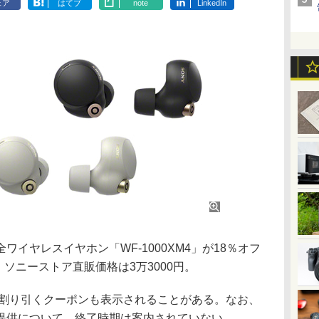
ェア
はてブ
note
LinkedIn
完全ワイヤレスイヤホン「WF-1000XM4」が18％オフ
。ソニーストア直販価格は3万3000円。
円割り引くクーポンも表示されることがある。なお、
提供について、終了時期は案内されていない。