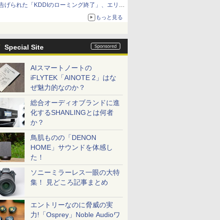
告げられた「KDDIのローミング終了」、エリア
マップの落とし穴と楽天モバイルの課題
もっと見る
Special Site
AIスマートノートの
iFLYTEK「AINOTE 2」はな
ぜ魅力的なのか？
総合オーディオブランドに進
化するSHANLINGとは何者
か？
鳥肌ものの「DENON
HOME」サウンドを体感し
た！
ソニーミラーレス一眼の大特
集！ 見どころ記事まとめ
エントリーなのに脅威の実
力!「Osprey」Noble Audioワ