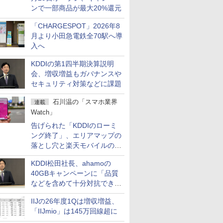
ンで一部商品が最大20%還元
「CHARGESPOT」2026年8
月より小田急電鉄全70駅へ導
入へ
KDDIの第1四半期決算説明
会、増収増益もガバナンスや
セキュリティ対策などに課題
石川温の「スマホ業界
連載
Watch」
告げられた「KDDIのローミ
ング終了」、エリアマップの
落とし穴と楽天モバイルの課
題
KDDI松田社長、ahamoの
40GBキャンペーンに「品質
などを含めて十分対抗でき
る」
IIJの26年度1Qは増収増益、
「IIJmio」は145万回線超に