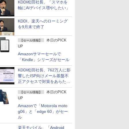
KDDI松田社長、「スマホを
軸にAIデバイス増やしたい」
KDDI、楽天へのローミング
を9月末で終了
本日のPICK
【セール情報】
UP
Amazonサマーセールで
「Kindle」シリーズがセール
KDDI松田社長、762万人に影
響したISP向けメール基盤不
正アクセスで対策をあらため
て説明
本日のPICK
【セール情報】
UP
Amazonで「Motorola moto
g06」と「edge 60」がセー
ル
楽天モバイル、「Android