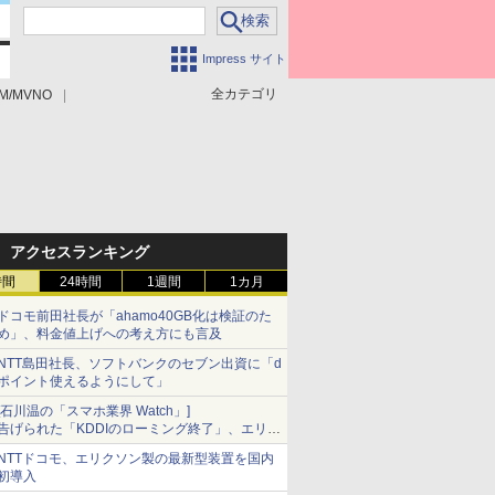
Impress サイト
全カテゴリ
M/MVNO
アクセスランキング
時間
24時間
1週間
1カ月
ドコモ前田社長が「ahamo40GB化は検証のた
め」、料金値上げへの考え方にも言及
NTT島田社長、ソフトバンクのセブン出資に「d
ポイント使えるようにして」
[石川温の「スマホ業界 Watch」]
告げられた「KDDIのローミング終了」、エリア
マップの落とし穴と楽天モバイルの課題
NTTドコモ、エリクソン製の最新型装置を国内
初導入