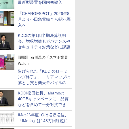
最新型装置を国内初導入
「CHARGESPOT」2026年8
月より小田急電鉄全70駅へ導
入へ
KDDIの第1四半期決算説明
会、増収増益もガバナンスや
セキュリティ対策などに課題
石川温の「スマホ業界
連載
Watch」
告げられた「KDDIのローミ
ング終了」、エリアマップの
落とし穴と楽天モバイルの課
題
KDDI松田社長、ahamoの
40GBキャンペーンに「品質
などを含めて十分対抗でき
る」
IIJの26年度1Qは増収増益、
「IIJmio」は145万回線超に