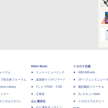
Rittor Music
イカロス出版
dフォーラム
リットーミュージック
AIRLINEweb
ップ担当者フォーラム
楽器探そう!デジマート
Jディフェンスニュー
ness Library
TシャツPOD T-OD
通訳翻訳ジャーナル
セミナー
立東舎
JレスキューWeb
 X（デジタルクロス）
山と溪谷社
イカロスアカデミー
山と溪谷オンライン