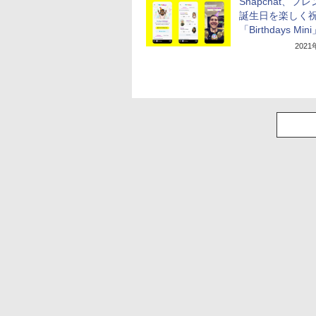
Snapchat、フ
誕生日を楽しく
「Birthdays Min
202