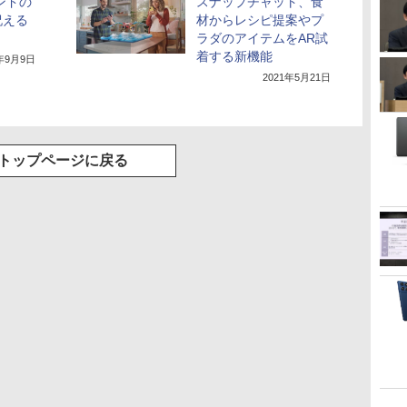
レンドの
スナップチャット、食
祝える
材からレシピ提案やプ
i」
ラダのアイテムをAR試
着する新機能
1年9月9日
2021年5月21日
トップページに戻る