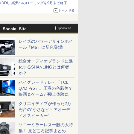
KDDI、楽天へのローミングを9月末で終了
もっと見る
Special Site
レイズのパワーデザインホイ
ール「M6」に新色登場!!
総合オーディオブランドに進
化するSHANLINGとは何者
か？
ハイグレードテレビ「TCL
Q7D Pro」。圧巻の色彩美で
映画＆ゲームが極上体験に
クリエイティブが作った2万
円台の“小さなピュアオーデ
ィオスピーカー”
ソニーミラーレス一眼の大特
集！ 見どころ記事まとめ