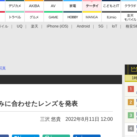
バイル
UQ
楽天
iPhone (iOS)
Android
5G
IoT
格安SI
アクセサリー
業界動向
法人向け
最新技術/その他
写真
1
夏休みに合わせたレンズを発表
三沢 悠貴
2022年8月11日 12:00