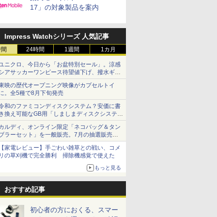
17」の対象製品を案内
Impress Watchシリーズ 人気記事
時間
24時間
1週間
1カ月
ユニクロ、今日から「お盆特別セール」。涼感
シアサッカーワンピース待望値下げ、撥水ギア
ショーツは1990円に
東映の歴代オープニング映像がカプセルトイ
に。全5種で8月下旬発売
令和のファミコンディスクシステム？安価に書
き換え可能なGB用「しましまディスクシステ
ム」
カルディ、オンライン限定「ネコバッグ＆タン
ブラーセット」を一般販売。7月の抽選販売の
当選無効分
【家電レビュー】手ごわい雑草との戦い、コメ
リの草刈機で完全勝利 掃除機感覚で使えた
もっと見る
おすすめ記事
初心者の方におくる、スマー