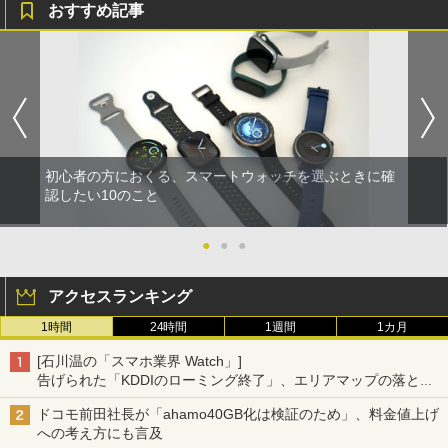
おすすめ記事
初心者の方におくる、スマートウォッチを選ぶときに確
認したい10のこと
●
●
●
アクセスランキング
1時間
24時間
1週間
1カ月
[石川温の「スマホ業界 Watch」]
告げられた「KDDIのローミング終了」、エリアマップの落とし
穴と楽天モバイルの課題
ドコモ前田社長が「ahamo40GB化は検証のため」、料金値上げ
への考え方にも言及