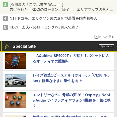
[石川温の「スマホ業界 Watch」]
告げられた「KDDIのローミング終了」、エリアマップの落とし
穴と楽天モバイルの課題
NTTドコモ、エリクソン製の最新型装置を国内初導入
KDDI、楽天へのローミングを9月末で終了
もっと見る
Special Site
「A&ultima SP4000T」の魅力！ポケットに入
るオーディオの醍醐味
レイズ鍛造1ピースアルミホイール「CE28 N-p
lus」軽量なままに剛性を向上
エントリーなのに脅威の実力!「Osprey」Nobl
e Audioワイヤレスイヤフォン4機種を一気に聴
く