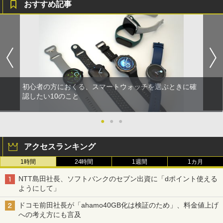
おすすめ記事
初心者の方におくる、スマートウォッチを選ぶときに確
認したい10のこと
●
●
●
アクセスランキング
1時間
24時間
1週間
1カ月
NTT島田社長、ソフトバンクのセブン出資に「dポイント使える
ようにして」
ドコモ前田社長が「ahamo40GB化は検証のため」、料金値上げ
への考え方にも言及