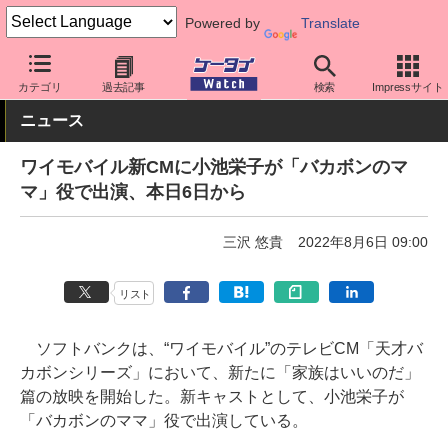
Powered by
Translate
ケータイ Watch
キャリア
ワイモバイル
カテゴリ
過去記事
検索
Impressサイト
ニュース
ワイモバイル新CMに小池栄子が「バカボンのマ
マ」役で出演、本日6日から
三沢 悠貴
2022年8月6日 09:00
リスト
ソフトバンクは、“ワイモバイル”のテレビCM「天才バ
カボンシリーズ」において、新たに「家族はいいのだ」
篇の放映を開始した。新キャストとして、小池栄子が
「バカボンのママ」役で出演している。