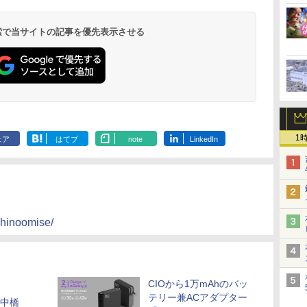
 検索で当サイトの記事を優先表示させる
1
ェア
はてブ
note
LinkedIn
chinoomise/
CIOから1万mAhのバッ
テリー兼ACアダプター
の中橋