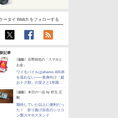
ケータイ Watch をフォローする
新記事
石野純也の「スマホと
連載
お金」
ワイモバイルはahamo 40GB
を追わない――単身向け「超
おトク割」の安さと1年限定
の注意点
本日の一品
by
村元 正
連載
剛
期待していた以上に便利だっ
た！ 折り曲げ自在のシリコ
ン製スマホスタンド