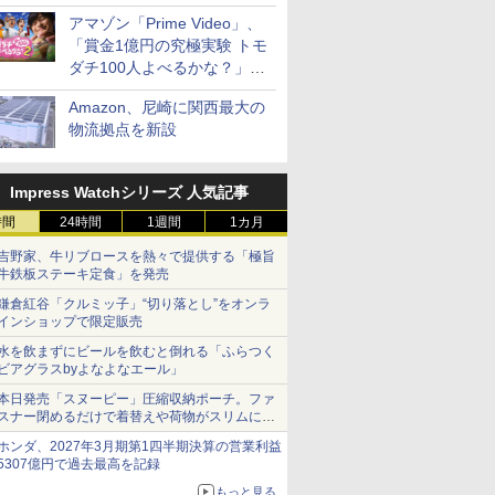
見放題
アマゾン「Prime Video」、
「賞金1億円の究極実験 トモ
ダチ100人よべるかな？」シ
ーズン2の参加者公開
Amazon、尼崎に関西最大の
物流拠点を新設
Impress Watchシリーズ 人気記事
時間
24時間
1週間
1カ月
吉野家、牛リブロースを熱々で提供する「極旨
牛鉄板ステーキ定食」を発売
鎌倉紅谷「クルミッ子」“切り落とし”をオンラ
インショップで限定販売
水を飲まずにビールを飲むと倒れる「ふらつく
ビアグラスbyよなよなエール」
本日発売「スヌーピー」圧縮収納ポーチ。ファ
スナー閉めるだけで着替えや荷物がスリムにま
とまる
ホンダ、2027年3月期第1四半期決算の営業利益
5307億円で過去最高を記録
もっと見る