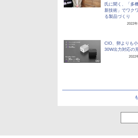
氏に聞く、「多機
新技術」でワク
る製品づくり
2022
CIO、卵よりも
30W出力対応の
202