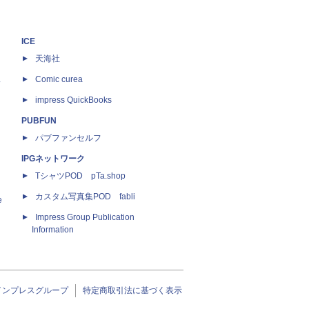
ICE
天海社
ス
Comic curea
impress QuickBooks
PUBFUN
パブファンセルフ
IPGネットワーク
TシャツPOD pTa.shop
カスタム写真集POD fabli
e
Impress Group Publication
Information
インプレスグループ
特定商取引法に基づく表示