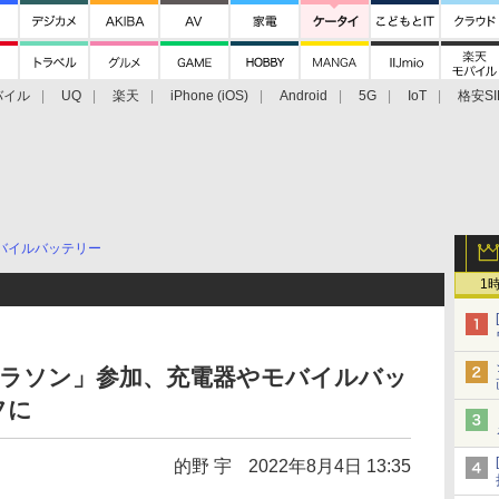
バイル
UQ
楽天
iPhone (iOS)
Android
5G
IoT
格安SI
アクセサリー
業界動向
法人向け
最新技術/その他
バイルバッテリー
1
マラソン」参加、充電器やモバイルバッ
フに
的野 宇
2022年8月4日 13:35