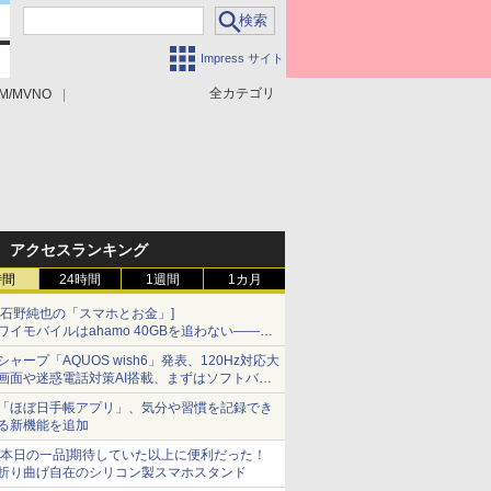
Impress サイト
全カテゴリ
M/MVNO
アクセスランキング
時間
24時間
1週間
1カ月
[石野純也の「スマホとお金」]
ワイモバイルはahamo 40GBを追わない――単
身向け「超おトク割」の安さと1年限定の注意
シャープ「AQUOS wish6」発表、120Hz対応大
点
画面や迷惑電話対策AI搭載、まずはソフトバン
クの法人向け
「ほぼ日手帳アプリ」、気分や習慣を記録でき
る新機能を追加
[本日の一品]期待していた以上に便利だった！
折り曲げ自在のシリコン製スマホスタンド