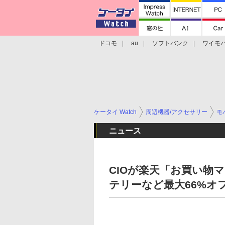
ドコモ
au
ソフトバンク
ワイモ
格安スマホ/SIMフリースマホ
周辺機器/
ケータイ Watch
周辺機器/アクセサリー
モ
ニュース
CIOが楽天「お買い物
テリーなど最大66%オ