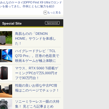
[みんなのケータイ]OPPO Find X9 Ultraでロンド
ンを撮ってきた。作例とともに魅力を紹介
もっと見る
Special Site
鳥肌ものの「DENON
HOME」サウンドを体感し
た！
ハイグレードテレビ「TCL
Q7D Pro」。圧巻の色彩美で
映画＆ゲームが極上体験に
マウス、RTX 5060 Ti搭載ゲ
ーミングPCが7万5,000円オ
フで30万円台！
性能の良いお得な中古PC情
報はこのページでチェック！
ソニーミラーレス一眼の大特
集！ 見どころ記事まとめ