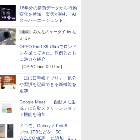
18年分の購買データから行動
変化を検知、楽天が挑む「AI
スーパーエージェント」
みんなのケータイ
by
ち
連載
えほん
OPPO Find X9 Ultraでロンド
ンを撮ってきた。作例ととも
に魅力を紹介
【OPPO Find X9 Ultra】
「ほぼ日手帳アプリ」、気分
や習慣を記録できる新機能を
追加
Google Meet、「自動メモ生
成」に自動スクリーンショッ
ト機能を追加
ドコモ、Galaxy Z Fold8
Ultra 1TBなどを「5G
WELCOME割」に追加 2.2