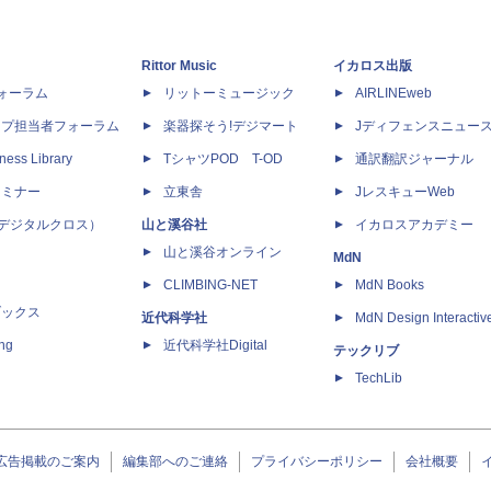
Rittor Music
イカロス出版
dフォーラム
リットーミュージック
AIRLINEweb
ップ担当者フォーラム
楽器探そう!デジマート
Jディフェンスニュー
ness Library
TシャツPOD T-OD
通訳翻訳ジャーナル
セミナー
立東舎
JレスキューWeb
 X（デジタルクロス）
山と溪谷社
イカロスアカデミー
山と溪谷オンライン
MdN
CLIMBING-NET
MdN Books
ブックス
近代科学社
MdN Design Interactiv
ing
近代科学社Digital
テックリブ
TechLib
広告掲載のご案内
編集部へのご連絡
プライバシーポリシー
会社概要