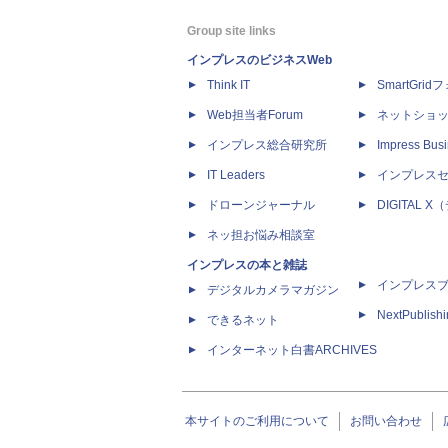
Group site links
インプレスのビジネスWeb
Think IT
SmartGri
Web担当者Forum
ネットショ
インプレス総合研究所
Impress Busi
IT Leaders
インプレス
ドローンジャーナル
DIGITAL
ネッ担お悩み相談室
インプレスの本と雑誌
インプレス
デジタルカメラマガジン
NextPublish
できるネット
インターネット白書ARCHIVES
本サイトのご利用について
お問い合わせ