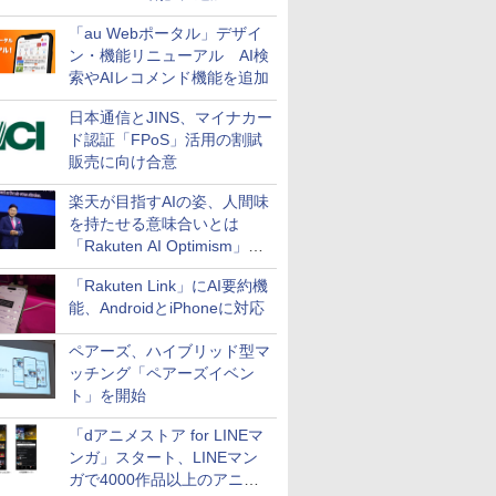
万円引き
「au Webポータル」デザイ
ン・機能リニューアル AI検
索やAIレコメンド機能を追加
日本通信とJINS、マイナカー
ド認証「FPoS」活用の割賦
販売に向け合意
楽天が目指すAIの姿、人間味
を持たせる意味合いとは
「Rakuten AI Optimism」三
木谷氏の基調講演
「Rakuten Link」にAI要約機
能、AndroidとiPhoneに対応
ペアーズ、ハイブリッド型マ
ッチング「ペアーズイベン
ト」を開始
「dアニメストア for LINEマ
ンガ」スタート、LINEマン
ガで4000作品以上のアニメ