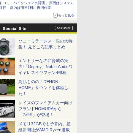
ドコモ・バイクシェアの障害、原因はシステム
移行 都内は明日7日に復旧作業
もっと見る
Special Site
ソニーミラーレス一眼の大特
集！ 見どころ記事まとめ
エントリーなのに脅威の実
力!「Osprey」Noble Audioワ
イヤレスイヤフォン4機種を
一気に聴く
鳥肌ものの「DENON
HOME」サウンドを体感し
た！
レイズのプレミアムカー向け
ブランドHOMURAから
「2×9R」が登場！
メモリ32GBでも予算内。産
経新聞社がAMD Ryzen搭載