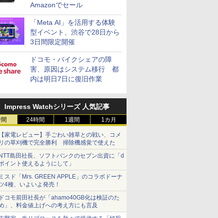
Amazonでセール
「Meta AI」を活用する体験
型イベント、渋谷で28日から
3日間限定開催
ドコモ・バイクシェアの障
害、原因はシステム移行 都
内は明日7日に復旧作業
Impress Watchシリーズ 人気記事
時間
24時間
1週間
1カ月
【家電レビュー】手ごわい雑草との戦い、コメ
リの草刈機で完全勝利 掃除機感覚で使えた
NTT島田社長、ソフトバンクのセブン出資に「d
ポイント使えるようにして」
ミスド「Mrs. GREEN APPLE」のコラボドーナ
ツ4種、いよいよ発売！
ドコモ前田社長が「ahamo40GB化は検証のた
め」、料金値上げへの考え方にも言及