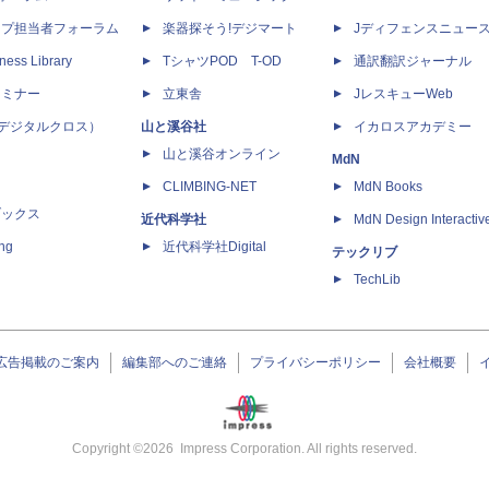
ップ担当者フォーラム
楽器探そう!デジマート
Jディフェンスニュー
ness Library
TシャツPOD T-OD
通訳翻訳ジャーナル
セミナー
立東舎
JレスキューWeb
 X（デジタルクロス）
山と溪谷社
イカロスアカデミー
山と溪谷オンライン
MdN
CLIMBING-NET
MdN Books
ブックス
近代科学社
MdN Design Interactiv
ing
近代科学社Digital
テックリブ
TechLib
広告掲載のご案内
編集部へのご連絡
プライバシーポリシー
会社概要
Copyright ©
2026
Impress Corporation. All rights reserved.