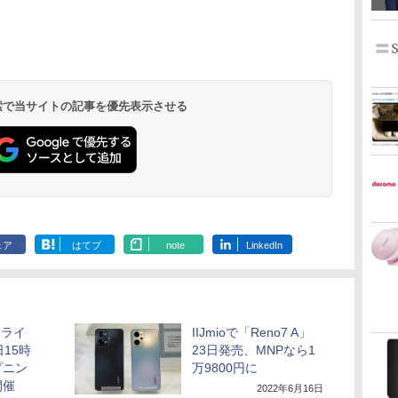
 検索で当サイトの記事を優先表示させる
ェア
はてブ
note
LinkedIn
ンライ
IIJmioで「Reno7 A」
15時
23日発売、MNPなら1
プニン
万9800円に
開催
2022年6月16日