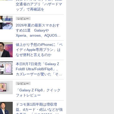
交通省のアプリ「ハザードマ
ップ」で再確認を
レビュー
2026年夏の最新スマホおす
すめ11選 Galaxyや
Xperia、arrows、AQUOSな
ど注目機種の特徴は
値上がり予想のiPhoneに「ペ
イディApple専用プラン」は
なぜ便利と言えるのか
本日8月7日発売「Galaxy Z
Fold8 Ultra/Fold8/Flip8」、
カズレーザーが驚いた「そば
屋のメニュー並みの薄さ」
レビュー
「Galaxy Z Flip8」クイック
フォトレビュー
ドコモ第1四半期は増収増
益、dカード・d払いなどが強