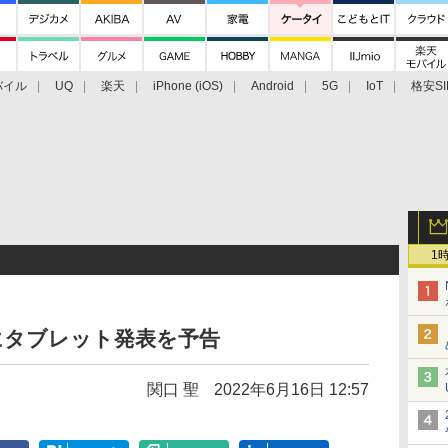
バイル
UQ
楽天
iPhone (iOS)
Android
5G
IoT
格安SI
アクセサリー
業界動向
法人向け
最新技術/その他
1
期にタブレット発表を予告
関口 聖
2022年6月16日 12:57