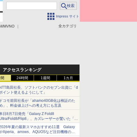
Impress サイト
全カテゴリ
M/MVNO
アクセスランキング
時間
24時間
1週間
1カ月
NTT島田社長、ソフトバンクのセブン出資に「d
ポイント使えるようにして」
ドコモ前田社長が「ahamo40GB化は検証のた
め」、料金値上げへの考え方にも言及
本日8月7日発売「Galaxy Z Fold8
Ultra/Fold8/Flip8」、カズレーザーが驚いた「そ
ば屋のメニュー並みの薄さ」
2026年夏の最新スマホおすすめ11選 Galaxy
やXperia、arrows、AQUOSなど注目機種の特
徴は