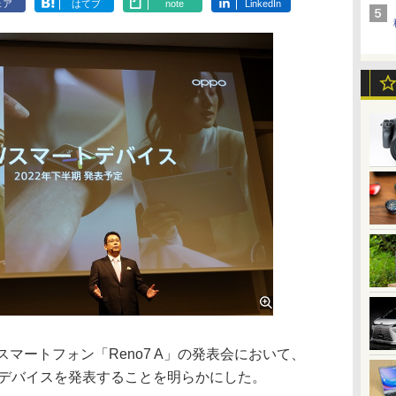
ェア
はてブ
note
LinkedIn
マートフォン「Reno7 A」の発表会において、
トデバイスを発表することを明らかにした。