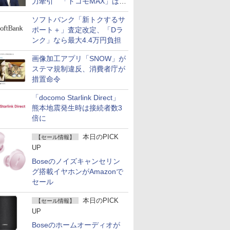
力牽引 「ドコモMAX」は
400万契約突破
ソフトバンク「新トクするサ
ポート＋」査定改定、「Dラ
ンク」なら最大4.4万円負担
画像加工アプリ「SNOW」が
ステマ規制違反、消費者庁が
措置命令
「docomo Starlink Direct」
熊本地震発生時は接続者数3
倍に
本日のPICK
【セール情報】
UP
Boseのノイズキャンセリン
グ搭載イヤホンがAmazonで
セール
本日のPICK
【セール情報】
UP
Boseのホームオーディオが