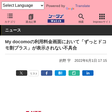
Powered by
Translate
ケータイ Watch
キャリア
ドコモ
アプリ・サービス
カテゴリ
過去記事
検索
Impressサイト
ニュース
My docomoの利用料金画面において「ずっとドコ
モ割プラス」が表示されない不具合
的野 宇
2022年6月1日 17:15
リスト