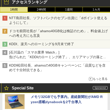
アクセスランキング
1時間
24時間
1週間
1カ月
NTT島田社長、ソフトバンクのセブン出資に「dポイント使える
ようにして」
ドコモ前田社長が「ahamo40GB化は検証のため」、料金値上げ
への考え方にも言及
KDDI、楽天へのローミングを9月末で終了
[石川温の「スマホ業界 Watch」]
告げられた「KDDIのローミング終了」、エリアマップの落とし
穴と楽天モバイルの課題
KDDI松田社長、ahamoの40GBキャンペーンに「品質などを含
めて十分対抗できる」
もっと見る
Special Site
メモリ32GBでも予算内。産経新聞社がAMD R
yzen搭載dynabookを2千台導入