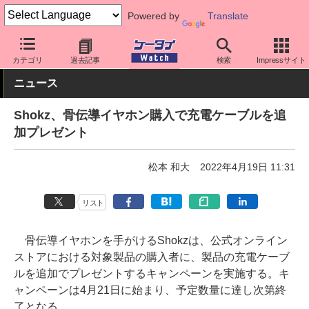
Powered by
Translate
ケータイ Watch
周辺機器/アクセサリー
オーディオ
カテゴリ
過去記事
検索
Impressサイト
ニュース
Shokz、骨伝導イヤホン購入で充電ケーブルを追
加プレゼント
松本 和大
2022年4月19日 11:31
リスト
骨伝導イヤホンを手がけるShokzは、公式オンライン
ストアにおける対象製品の購入者に、製品の充電ケーブ
ルを追加でプレゼントするキャンペーンを実施する。キ
ャンペーンは4月21日に始まり、予定数量に達し次第終
了となる。