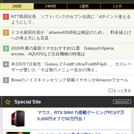
1時間
24時間
1週間
1カ月
NTT島田社長、ソフトバンクのセブン出資に「dポイント使える
ようにして」
ドコモ前田社長が「ahamo40GB化は検証のため」、料金値上げ
への考え方にも言及
2026年夏の最新スマホおすすめ11選 GalaxyやXperia、
arrows、AQUOSなど注目機種の特徴は
本日8月7日発売「Galaxy Z Fold8 Ultra/Fold8/Flip8」、カズレー
ザーが驚いた「そば屋のメニュー並みの薄さ」
Boseのノイズキャンセリング搭載イヤホンがAmazonでセール
もっと見る
Special Site
マウス、RTX 5060 Ti搭載ゲーミングPCが7万
5,000円オフで30万円台！