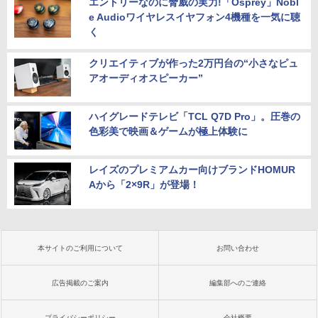
エントリーなのに脅威の実力!「Osprey」Nobl
e Audioワイヤレスイヤフォン4機種を一気に聴
く
クリエイティブが作った2万円台の“小さなピュ
アオーディオスピーカー”
ハイグレードテレビ「TCL Q7D Pro」。圧巻の
色彩美で映画＆ゲームが極上体験に
レイズのプレミアムカー向けブランドHOMUR
Aから「2×9R」が登場！
本サイトのご利用について
お問い合わせ
広告掲載のご案内
編集部へのご連絡
プライバシーポリシー
会社概要