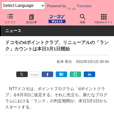
Powered by
Translate
ケータイ Watch
キャリア
ドコモ
アプリ・サービス
カテゴリ
過去記事
検索
Impressサイト
ニュース
ドコモのdポイントクラブ、リニューアルの「ラン
ク」カウントは本日3月1日開始
松本 和大
2022年3月1日 00:00
リスト
NTTドコモは、ポイントプログラム「dポイントクラ
ブ」を6月3日に改定する。それに先立ち、新たなプログ
ラムにおける「ランク」の判定期間が、本日3月1日から
スタートする。