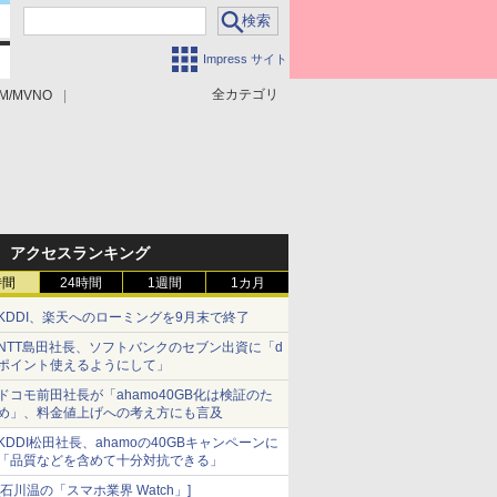
Impress サイト
全カテゴリ
M/MVNO
アクセスランキング
時間
24時間
1週間
1カ月
KDDI、楽天へのローミングを9月末で終了
NTT島田社長、ソフトバンクのセブン出資に「d
ポイント使えるようにして」
ドコモ前田社長が「ahamo40GB化は検証のた
め」、料金値上げへの考え方にも言及
KDDI松田社長、ahamoの40GBキャンペーンに
「品質などを含めて十分対抗できる」
[石川温の「スマホ業界 Watch」]