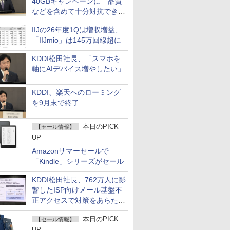
40GBキャンペーンに「品質
などを含めて十分対抗でき
る」
IIJの26年度1Qは増収増益、
「IIJmio」は145万回線超に
KDDI松田社長、「スマホを
軸にAIデバイス増やしたい」
KDDI、楽天へのローミング
を9月末で終了
本日のPICK
【セール情報】
UP
Amazonサマーセールで
「Kindle」シリーズがセール
KDDI松田社長、762万人に影
響したISP向けメール基盤不
正アクセスで対策をあらため
て説明
本日のPICK
【セール情報】
UP