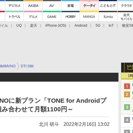
バイル
UQ
楽天
iPhone (iOS)
Android
5G
IoT
格安SI
アクセサリー
業界動向
法人向け
最新技術/その他
IM/MVNO
DTI SIM
1
新プラン「TONE for Androidプ
み合わせて月額1100円～
北川 研斗
2022年2月16日 13:02