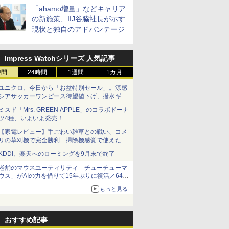
「ahamo増量」などキャリア
の新施策、IIJ谷脇社長が示す
現状と独自のアドバンテージ
Impress Watchシリーズ 人気記事
時間
24時間
1週間
1カ月
ユニクロ、今日から「お盆特別セール」。涼感
シアサッカーワンピース待望値下げ、撥水ギア
ショーツは1990円に
ミスド「Mrs. GREEN APPLE」のコラボドーナ
ツ4種、いよいよ発売！
【家電レビュー】手ごわい雑草との戦い、コメ
リの草刈機で完全勝利 掃除機感覚で使えた
KDDI、楽天へのローミングを9月末で終了
老舗のマウスユーティリティ「チューチューマ
ウス」がAIの力を借りて15年ぶりに復活／64bit
化、Windows 10/11、「Chrome」も走り回
もっと見る
る。復活記念で2026年末まで500円
おすすめ記事