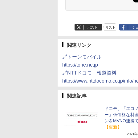
ポスト
リスト
シ
関連リンク
🔗トーンモバイル
https://tone.ne.jp
🔗NTTドコモ 報道資料
https://www.nttdocomo.co.jp/info/
関連記事
ドコモ、「エコ
ー」低価格な料
ンをMVNO連携
【更新】
2021