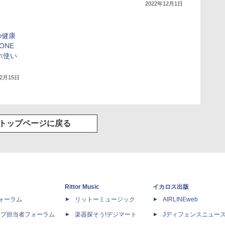
2022年12月1日
の健康
ONE
ホ使い
12月15日
トップページに戻る
Rittor Music
イカロス出版
dフォーラム
リットーミュージック
AIRLINEweb
ップ担当者フォーラム
楽器探そう!デジマート
Jディフェンスニュー