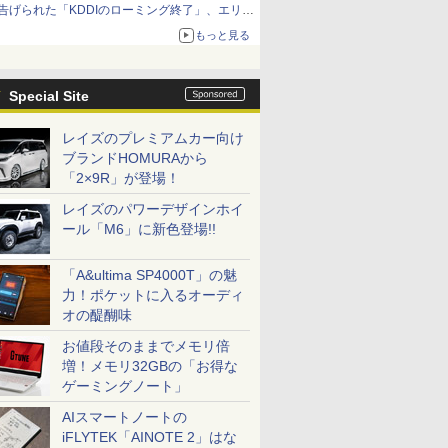
告げられた「KDDIのローミング終了」、エリア
マップの落とし穴と楽天モバイルの課題
もっと見る
Special Site
レイズのプレミアムカー向け
ブランドHOMURAから
「2×9R」が登場！
レイズのパワーデザインホイ
ール「M6」に新色登場!!
「A&ultima SP4000T」の魅
力！ポケットに入るオーディ
オの醍醐味
お値段そのままでメモリ倍
増！メモリ32GBの「お得な
ゲーミングノート」
AIスマートノートの
iFLYTEK「AINOTE 2」はな