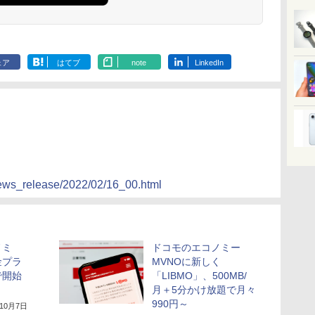
ェア
はてブ
note
LinkedIn
news_release/2022/02/16_00.html
ノミ
ドコモのエコノミー
金プラ
MVNOに新しく
で開始
「LIBMO」、500MB/
月＋5分かけ放題で月々
990円～
年10月7日