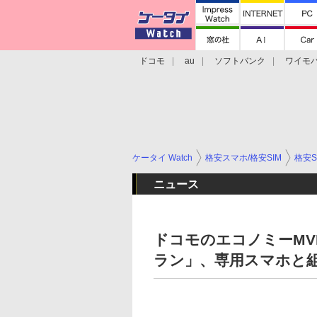
ドコモ
au
ソフトバンク
ワイモ
格安スマホ/SIMフリースマホ
周辺機器/
ケータイ Watch
格安スマホ/格安SIM
格安S
ニュース
ドコモのエコノミーMVNOに
ラン」、専用スマホと組