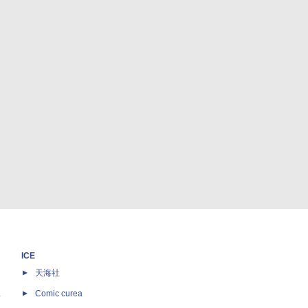
ICE
天海社
ス
Comic curea