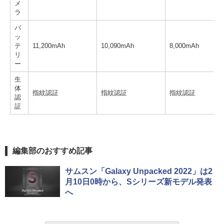
メ
ラ
バ
ッ
テ
11,200mAh
10,090mAh
8,000mAh
リ
ー
生
体
指紋認証
指紋認証
指紋認証
認
証
編集部のおすすめ記事
サムスン「Galaxy Unpacked 2022」は2
月10日0時から、Sシリーズ新モデル発表
へ