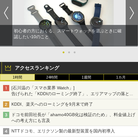
初心者の方におくる、スマートウォッチを選ぶときに確
認したい10のこと
●
●
●
アクセスランキング
1時間
24時間
1週間
1カ月
[石川温の「スマホ業界 Watch」]
告げられた「KDDIのローミング終了」、エリアマップの落とし
穴と楽天モバイルの課題
KDDI、楽天へのローミングを9月末で終了
ドコモ前田社長が「ahamo40GB化は検証のため」、料金値上げ
への考え方にも言及
NTTドコモ、エリクソン製の最新型装置を国内初導入