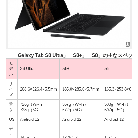
「Galaxy Tab S8 Ultra」「S8+」「S8」の主なスペック
モ
デ
S8 Ultra
S8+
S8
ル
サ
イ
208.6×326.4×5.5mm
185.0×285.0×5.7mm
165.3×253.8×6.3
ズ
重
726g（Wi-Fi）
567g（Wi-Fi）
503g（Wi-Fi）
さ
728g（5G）
572g（5G）
507g（5G）
OS
Android 12
Android 12
Android 12
デ
ィ
14.6インチ
12.4インチ
11インチ