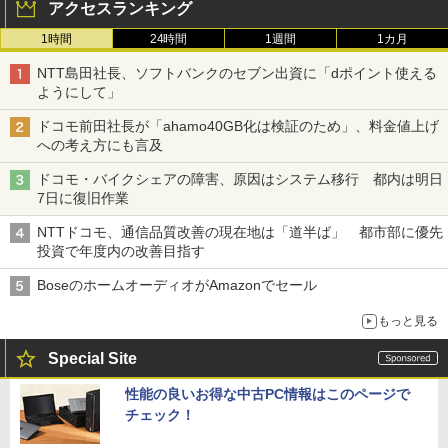
アクセスランキング
1時間
24時間
1週間
1カ月
NTT島田社長、ソフトバンクのセブン出資に「dポイント使える
ようにして」
ドコモ前田社長が「ahamo40GB化は検証のため」、料金値上げ
への考え方にも言及
ドコモ・バイクシェアの障害、原因はシステム移行 都内は明日
7日に復旧作業
NTTドコモ、通信品質改善の現在地は「道半ば」 都市部に優先
投資で年度内の改善目指す
BoseのホームオーディオがAmazonでセール
もっと見る
Special Site
性能の良いお得な中古PC情報はこのページで
チェック！