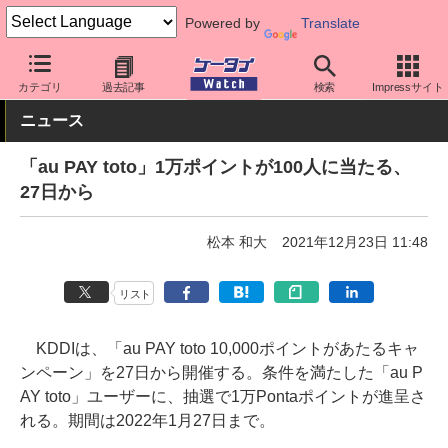
Powered by
Translate
ケータイ Watch
キャリア
au
アプリ・サービス
カテゴリ
過去記事
検索
Impressサイト
ニュース
「au PAY toto」1万ポイントが100人に当たる、
27日から
松本 和大
2021年12月23日 11:48
リスト
KDDIは、「au PAY toto 10,000ポイントがあたるキャ
ンペーン」を27日から開催する。条件を満たした「au P
AY toto」ユーザーに、抽選で1万Pontaポイントが進呈さ
れる。期間は2022年1月27日まで。