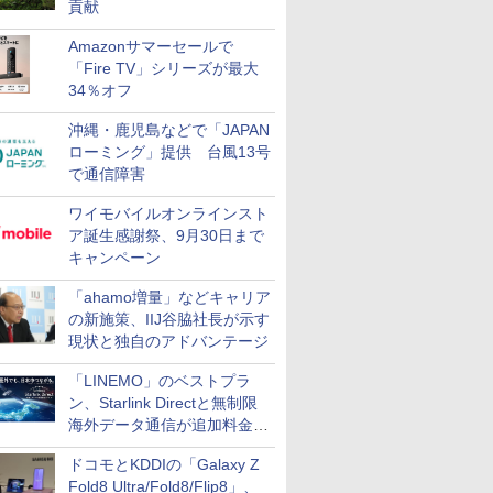
貢献
Amazonサマーセールで
「Fire TV」シリーズが最大
34％オフ
沖縄・鹿児島などで「JAPAN
ローミング」提供 台風13号
で通信障害
ワイモバイルオンラインスト
ア誕生感謝祭、9月30日まで
キャンペーン
「ahamo増量」などキャリア
の新施策、IIJ谷脇社長が示す
現状と独自のアドバンテージ
「LINEMO」のベストプラ
ン、Starlink Directと無制限
海外データ通信が追加料金な
しに
ドコモとKDDIの「Galaxy Z
Fold8 Ultra/Fold8/Flip8」、