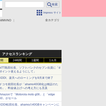
Impress サイト
全カテゴリ
M/MVNO
アクセスランキング
時間
24時間
1週間
1カ月
NTT島田社長、ソフトバンクのセブン出資に「d
ポイント使えるようにして」
KDDI、楽天へのローミングを9月末で終了
ドコモ前田社長が「ahamo40GB化は検証のた
め」、料金値上げへの考え方にも言及
Amazonで「Motorola moto g06」と「edge
60」がセール
KDDI松田社長、ahamoの40GBキャンペーンに