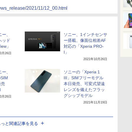
news_release/2021/11/12_00.html
ニー、
ソニー、1インチセンサ
Rヘッド
ー搭載、像面位相差AF
iew」
対応の「Xperia PRO-
I」
10月26日
2021年10月26日
ニー、
ソニーの「Xperia 1
のSIM
III」SIMフリーモデル
発売
本日発売、可変式望遠
加
レンズを備えたフラッ
グシップモデル
10月26日
2021年11月19日
もっと関連記事を見る