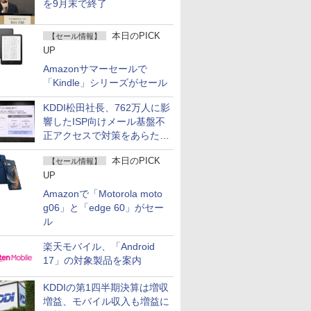
を9月末で終了
本日のPICK
【セール情報】
UP
Amazonサマーセールで
「Kindle」シリーズがセール
KDDI松田社長、762万人に影
響したISP向けメール基盤不
正アクセスで対策をあらため
て説明
本日のPICK
【セール情報】
UP
Amazonで「Motorola moto
g06」と「edge 60」がセー
ル
楽天モバイル、「Android
17」の対象製品を案内
KDDIの第1四半期決算は増収
増益、モバイル収入も増益に