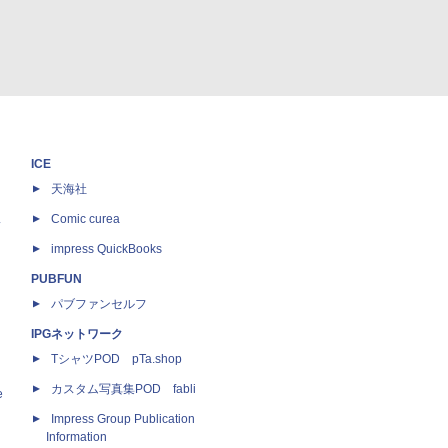
ICE
天海社
ス
Comic curea
impress QuickBooks
PUBFUN
パブファンセルフ
IPGネットワーク
TシャツPOD pTa.shop
カスタム写真集POD fabli
e
Impress Group Publication
Information