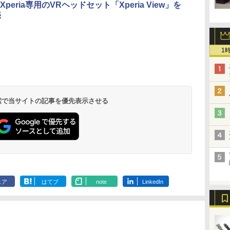
peria専用のVRヘッドセット「Xperia View」を
売
1
 検索で当サイトの記事を優先表示させる
ェア
はてブ
note
LinkedIn