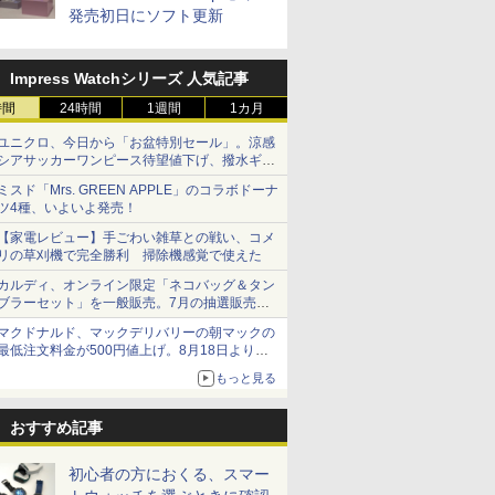
発売初日にソフト更新
Impress Watchシリーズ 人気記事
時間
24時間
1週間
1カ月
ユニクロ、今日から「お盆特別セール」。涼感
シアサッカーワンピース待望値下げ、撥水ギア
ショーツは1990円に
ミスド「Mrs. GREEN APPLE」のコラボドーナ
ツ4種、いよいよ発売！
【家電レビュー】手ごわい雑草との戦い、コメ
リの草刈機で完全勝利 掃除機感覚で使えた
カルディ、オンライン限定「ネコバッグ＆タン
ブラーセット」を一般販売。7月の抽選販売の
当選無効分
マクドナルド、マックデリバリーの朝マックの
最低注文料金が500円値上げ。8月18日より
1,500円から受付
もっと見る
おすすめ記事
初心者の方におくる、スマー