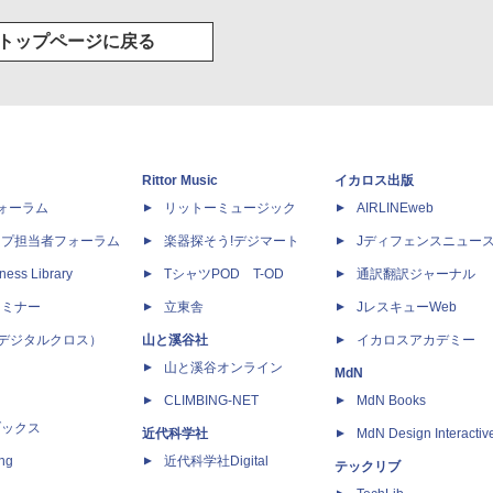
トップページに戻る
Rittor Music
イカロス出版
dフォーラム
リットーミュージック
AIRLINEweb
ップ担当者フォーラム
楽器探そう!デジマート
Jディフェンスニュー
ness Library
TシャツPOD T-OD
通訳翻訳ジャーナル
セミナー
立東舎
JレスキューWeb
 X（デジタルクロス）
山と溪谷社
イカロスアカデミー
山と溪谷オンライン
MdN
CLIMBING-NET
MdN Books
ブックス
近代科学社
MdN Design Interactiv
ing
近代科学社Digital
テックリブ