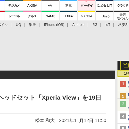
バイル
UQ
楽天
iPhone (iOS)
Android
5G
IoT
格安SI
アクセサリー
業界動向
法人向け
最新技術/その他
1
ヘッドセット「Xperia View」を19日
松本 和大
2021年11月12日 11:50