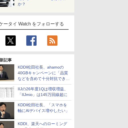
か？
ケータイ Watch をフォローする
新記事
KDDI松田社長、ahamoの
40GBキャンペーンに「品質
などを含めて十分対抗でき
る」
IIJの26年度1Qは増収増益、
「IIJmio」は145万回線超に
KDDI松田社長、「スマホを
軸にAIデバイス増やしたい」
KDDI、楽天へのローミング