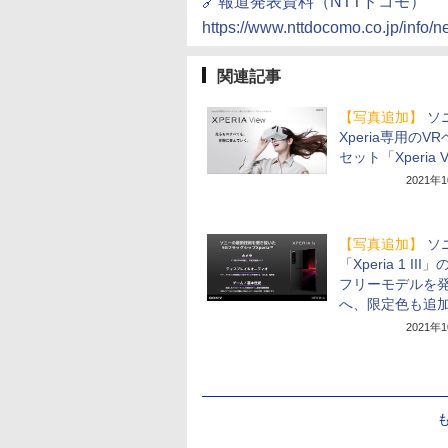
🔗報道発表資料（NTTドコモ）
https://www.nttdocomo.co.jp/info/
関連記事
【写真追加】
ソ
Xperia専用のV
セット「Xperia V
2021年
【写真追加】
ソ
「Xperia 1 III」
フリーモデルを
へ、限定色も追
2021年