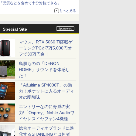
「品質などを含めて十分対抗できる」
もっと見る
Special Site
マウス、RTX 5060 Ti搭載ゲ
ーミングPCが7万5,000円オ
フで30万円台！
鳥肌ものの「DENON
HOME」サウンドを体感し
た！
「A&ultima SP4000T」の魅
力！ポケットに入るオーディ
オの醍醐味
エントリーなのに脅威の実
力!「Osprey」Noble Audioワ
イヤレスイヤフォン4機種を
一気に聴く
総合オーディオブランドに進
化するSHANLINGとは何者