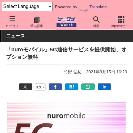
Powered by
Translate
ケータイ Watch
格安スマホ/格安SIM
格安SIM/MVNO
料金プラ
カテゴリ
過去記事
検索
Impressサイト
ニュース
「nuroモバイル」5G通信サービスを提供開始、オ
プション無料
竹野 弘祐
2021年9月15日 16:23
リスト