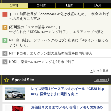
1時間
24時間
1週間
1カ月
ドコモ前田社長が「ahamo40GB化は検証のため」、料金値上げ
への考え方にも言及
[石川温の「スマホ業界 Watch」]
告げられた「KDDIのローミング終了」、エリアマップの落とし
穴と楽天モバイルの課題
NTT島田社長、ソフトバンクのセブン出資に「dポイント使える
ようにして」
NTTドコモ、エリクソン製の最新型装置を国内初導入
KDDI、楽天へのローミングを9月末で終了
もっと見る
Special Site
レイズ鍛造1ピースアルミホイール「CE28 N-p
lus」軽量なままに剛性を向上
お値段そのままでメモリ倍増！メモリ32GBの