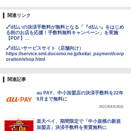
関連リンク
🔗d払いの決済手数料が無料となる「『d払い』をはじめ
る街のお店を応援！手数料無料キャンペーン」を実施
【PDF】
https://www.nttdocomo.co.jp/binary/pdf/info/news_rel
🔗d払いサービスサイト（店舗向け）
ease/topics_210831_03.pdf
https://service.smt.docomo.ne.jp/keitai_payment/corp
oration/shop.html
関連記事
au PAY、中小加盟店の決済手数料を22年
9月まで無料に
2021年8月30日
楽天ペイ、期間限定で「中小規模の新規
加盟店」決済手数料を実質無料に