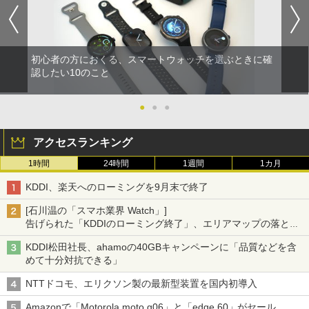
初心者の方におくる、スマートウォッチを選ぶときに確
認したい10のこと
●
●
●
アクセスランキング
1時間
24時間
1週間
1カ月
KDDI、楽天へのローミングを9月末で終了
[石川温の「スマホ業界 Watch」]
告げられた「KDDIのローミング終了」、エリアマップの落とし
穴と楽天モバイルの課題
KDDI松田社長、ahamoの40GBキャンペーンに「品質などを含
めて十分対抗できる」
NTTドコモ、エリクソン製の最新型装置を国内初導入
Amazonで「Motorola moto g06」と「edge 60」がセール