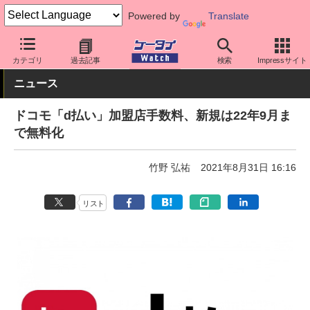
Powered by
Translate
ケータイ Watch
アプリ・サービス
決済/金融
カテゴリ
過去記事
検索
Impressサイト
ニュース
ドコモ「d払い」加盟店手数料、新規は22年9月ま
で無料化
竹野 弘祐
2021年8月31日 16:16
リスト