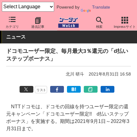
Powered by
Translate
ケータイ Watch
キャリア
ドコモ
アプリ・サービス
カテゴリ
過去記事
検索
Impressサイト
ニュース
ドコモユーザー限定、毎月最大3％還元の「d払い
ステップボーナス」
北川 研斗
2021年8月31日 16:58
リスト
NTTドコモは、ドコモの回線を持つユーザー限定の還
元キャンペーン「ドコモユーザー限定!! d払いステップ
ボーナス」を実施する。期間は2021年9月1日～2022年3
月31日まで。