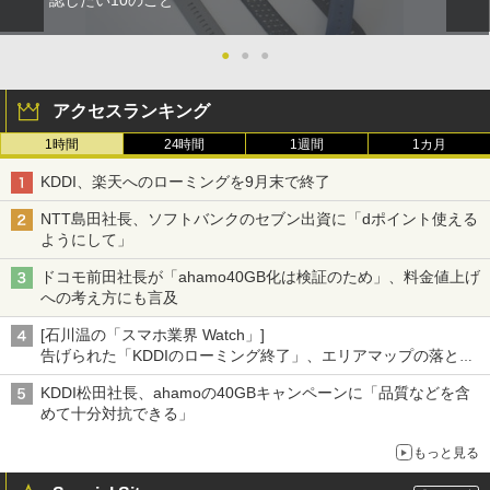
●
●
●
アクセスランキング
1時間
24時間
1週間
1カ月
KDDI、楽天へのローミングを9月末で終了
NTT島田社長、ソフトバンクのセブン出資に「dポイント使える
ようにして」
ドコモ前田社長が「ahamo40GB化は検証のため」、料金値上げ
への考え方にも言及
[石川温の「スマホ業界 Watch」]
告げられた「KDDIのローミング終了」、エリアマップの落とし
穴と楽天モバイルの課題
KDDI松田社長、ahamoの40GBキャンペーンに「品質などを含
めて十分対抗できる」
もっと見る