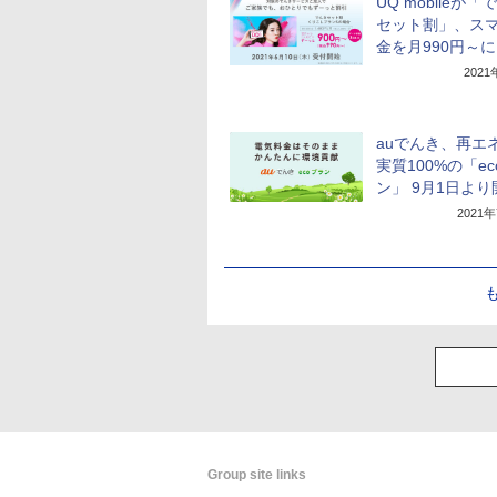
UQ mobileが「
セット割」、ス
金を月990円～に
202
auでんき、再エ
実質100%の「e
ン」 9月1日より
2021
Group site links