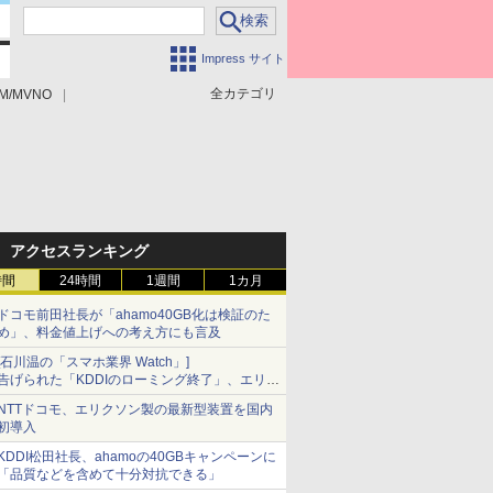
Impress サイト
全カテゴリ
M/MVNO
アクセスランキング
時間
24時間
1週間
1カ月
ドコモ前田社長が「ahamo40GB化は検証のた
め」、料金値上げへの考え方にも言及
[石川温の「スマホ業界 Watch」]
告げられた「KDDIのローミング終了」、エリア
マップの落とし穴と楽天モバイルの課題
NTTドコモ、エリクソン製の最新型装置を国内
初導入
KDDI松田社長、ahamoの40GBキャンペーンに
「品質などを含めて十分対抗できる」