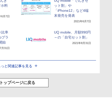
でんき
UQ mobile「でんきセ
マホ料
ット割」や
「iPhone12」など4端
末発売を発表
1年6月7日
2021年6月7日
ネ比率
UQ mobile、月額990円
coプラ
～の「自宅セット割」
開始
2021年8月31日
年7月31日
もっと関連記事を見る
トップページに戻る