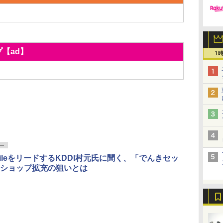
プ【ad】
1
ー
obileをリードするKDDI村元氏に聞く、「でんきセッ
ショップ拡充の狙いとは