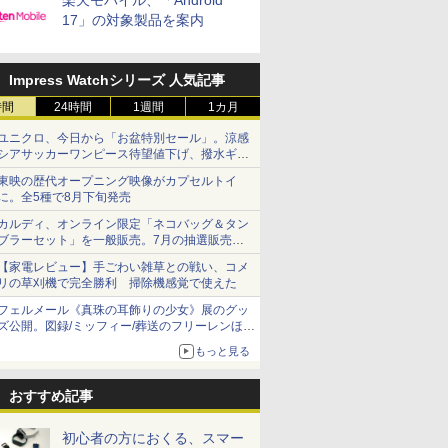
楽天モバイル、「Android
17」の対象製品を案内
Impress Watchシリーズ 人気記事
時間
24時間
1週間
1カ月
ユニクロ、今日から「お盆特別セール」。涼感
シアサッカーワンピース待望値下げ、撥水ギア
ショーツは1990円に
東映の歴代オープニング映像がカプセルトイ
に。全5種で8月下旬発売
カルディ、オンライン限定「ネコバッグ＆タン
ブラーセット」を一般販売。7月の抽選販売の
当選無効分
【家電レビュー】手ごわい雑草との戦い、コメ
リの草刈機で完全勝利 掃除機感覚で使えた
フェルメール《真珠の耳飾りの少女》展のグッ
ズ公開。図録/ミッフィー/葬送のフリーレンほ
か、注目ブランドコラボが実現
もっと見る
おすすめ記事
初心者の方におくる、スマー