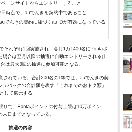
ンペーンサイトからエントリーすること
日時点で、auでんきを契約中であること
、auでんきの契約に紐づくau IDが有効になっている
それぞれ1回実施され、各月1万1400名にPontaポ
た場合は翌月以降の抽選に自動エントリーされる仕
場合は最大3回の抽選に参加可能となる。
されている。合計300名の1等では、auでんきの契
シュバックの合計額を表す「これまでのおトク額」
ントとして還元する。
りで、Pontaポイントの付与上限は10万ポイン
の末日までとなっている。
抽選の内容