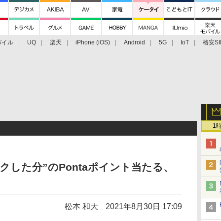
バイル
UQ
楽天
iPhone (iOS)
Android
5G
IoT
格安SI
アクセサリー
業界動向
法人向け
最新技術/その他
1
クした分”のPontaポイント当たる、
松本 和大
2021年8月30日 17:09