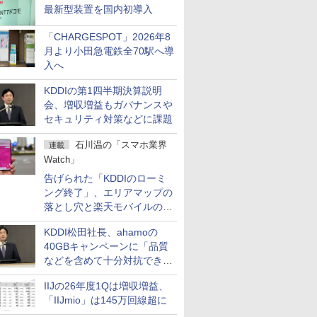
最新型装置を国内初導入
「CHARGESPOT」2026年8
月より小田急電鉄全70駅へ導
入へ
KDDIの第1四半期決算説明
会、増収増益もガバナンスや
セキュリティ対策などに課題
石川温の「スマホ業界
連載
Watch」
告げられた「KDDIのローミ
ング終了」、エリアマップの
落とし穴と楽天モバイルの課
題
KDDI松田社長、ahamoの
40GBキャンペーンに「品質
などを含めて十分対抗でき
る」
IIJの26年度1Qは増収増益、
「IIJmio」は145万回線超に