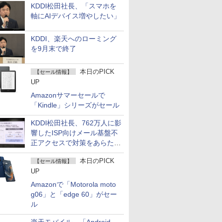
KDDI松田社長、「スマホを
軸にAIデバイス増やしたい」
KDDI、楽天へのローミング
を9月末で終了
本日のPICK
【セール情報】
UP
Amazonサマーセールで
「Kindle」シリーズがセール
KDDI松田社長、762万人に影
響したISP向けメール基盤不
正アクセスで対策をあらため
て説明
本日のPICK
【セール情報】
UP
Amazonで「Motorola moto
g06」と「edge 60」がセー
ル