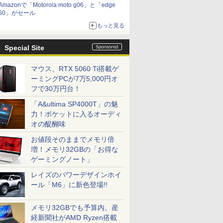
Amazonで「Motorola moto g06」と「edge
60」がセール
もっと見る
Special Site
マウス、RTX 5060 Ti搭載ゲ
ーミングPCが7万5,000円オ
フで30万円台！
「A&ultima SP4000T」の魅
力！ポケットに入るオーディ
オの醍醐味
お値段そのままでメモリ倍
増！メモリ32GBの「お得な
ゲーミングノート」
レイズのパワーデザインホイ
ール「M6」に新色登場!!
メモリ32GBでも予算内。産
経新聞社がAMD Ryzen搭載