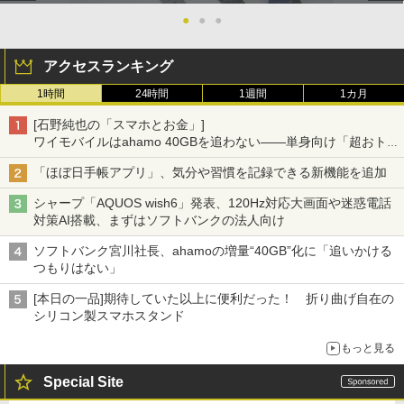
●
●
●
アクセスランキング
1時間
24時間
1週間
1カ月
[石野純也の「スマホとお金」]
ワイモバイルはahamo 40GBを追わない――単身向け「超おトク
割」の安さと1年限定の注意点
「ほぼ日手帳アプリ」、気分や習慣を記録できる新機能を追加
シャープ「AQUOS wish6」発表、120Hz対応大画面や迷惑電話
対策AI搭載、まずはソフトバンクの法人向け
ソフトバンク宮川社長、ahamoの増量“40GB”化に「追いかける
つもりはない」
[本日の一品]期待していた以上に便利だった！ 折り曲げ自在の
シリコン製スマホスタンド
もっと見る
Special Site