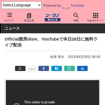
Powered by
Translate
ケータイ Watch
アプリ・サービス
動画・音楽・ゲーム
カテゴリ
過去記事
検索
Impressサイト
ニュース
Official髭男dism、YouTubeで本日28日に無料ラ
イブ配信
松本 和大
2021年8月28日 06:00
リスト