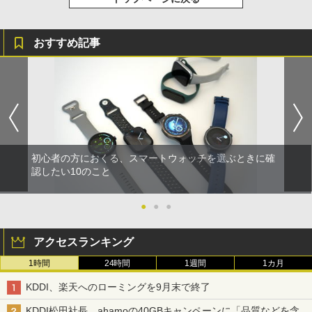
おすすめ記事
初心者の方におくる、スマートウォッチを選ぶときに確
認したい10のこと
●
●
●
アクセスランキング
1時間
24時間
1週間
1カ月
KDDI、楽天へのローミングを9月末で終了
KDDI松田社長、ahamoの40GBキャンペーンに「品質などを含