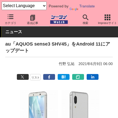
Powered by
Translate
ケータイ Watch
キャリア
au
ソフト更新
カテゴリ
過去記事
検索
Impressサイト
ニュース
au「AQUOS sense3 SHV45」をAndroid 11にア
ップデート
竹野 弘祐
2021年6月9日 06:00
リスト