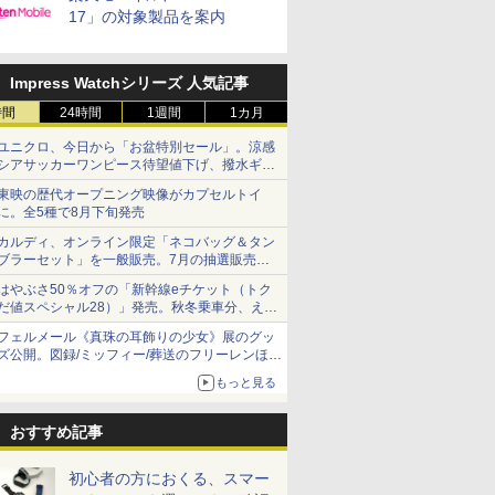
17」の対象製品を案内
Impress Watchシリーズ 人気記事
時間
24時間
1週間
1カ月
ユニクロ、今日から「お盆特別セール」。涼感
シアサッカーワンピース待望値下げ、撥水ギア
ショーツは1990円に
東映の歴代オープニング映像がカプセルトイ
に。全5種で8月下旬発売
カルディ、オンライン限定「ネコバッグ＆タン
ブラーセット」を一般販売。7月の抽選販売の
当選無効分
はやぶさ50％オフの「新幹線eチケット（トク
だ値スペシャル28）」発売。秋冬乗車分、えき
ねっと限定
フェルメール《真珠の耳飾りの少女》展のグッ
ズ公開。図録/ミッフィー/葬送のフリーレンほ
か、注目ブランドコラボが実現
もっと見る
おすすめ記事
初心者の方におくる、スマー