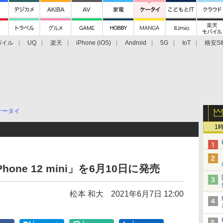
バイル
UQ
楽天
iPhone (iOS)
Android
5G
IoT
格安SI
アクセサリー
業界動向
法人向け
最新技術/その他
ケータイ
1
Phone 12 mini」を6月10日に発売
松本 和大
2021年6月7日 12:00