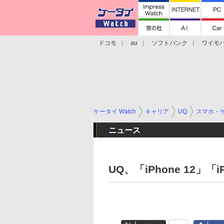
ドコモ
au
ソフトバンク
ワイモ
格安スマホ/SIMフリースマホ
周辺機器/
ケータイ Watch
キャリア
UQ
スマホ・
ニュース
UQ、「iPhone 12」「i