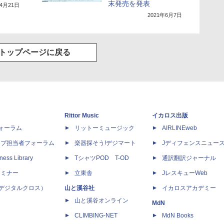
末発売を発表
年4月21日
2021年6月7日
トップページに戻る
Rittor Music
イカロス出版
dフォーラム
リットーミュージック
AIRLINEweb
ップ担当者フォーラム
楽器探そう!デジマート
Jディフェンスニュー
ness Library
TシャツPOD T-OD
通訳翻訳ジャーナル
セミナー
立東舎
JレスキューWeb
 X（デジタルクロス）
山と溪谷社
イカロスアカデミー
山と溪谷オンライン
MdN
CLIMBING-NET
MdN Books