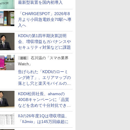
最新型装置を国内初導入
「CHARGESPOT」2026年8
月より小田急電鉄全70駅へ導
入へ
KDDIの第1四半期決算説明
会、増収増益もガバナンスや
セキュリティ対策などに課題
石川温の「スマホ業界
連載
Watch」
告げられた「KDDIのローミ
ング終了」、エリアマップの
落とし穴と楽天モバイルの課
題
KDDI松田社長、ahamoの
40GBキャンペーンに「品質
などを含めて十分対抗でき
る」
IIJの26年度1Qは増収増益、
「IIJmio」は145万回線超に