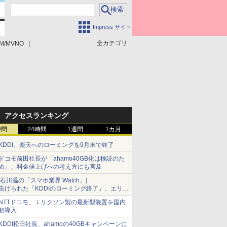
Impress サイト
全カテゴリ
M/MVNO
アクセスランキング
時間
24時間
1週間
1カ月
KDDI、楽天へのローミングを9月末で終了
ドコモ前田社長が「ahamo40GB化は検証のた
め」、料金値上げへの考え方にも言及
[石川温の「スマホ業界 Watch」]
告げられた「KDDIのローミング終了」、エリア
マップの落とし穴と楽天モバイルの課題
NTTドコモ、エリクソン製の最新型装置を国内
初導入
KDDI松田社長、ahamoの40GBキャンペーンに