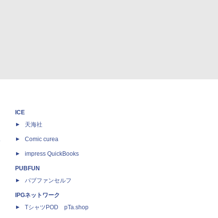
ICE
天海社
ス
Comic curea
impress QuickBooks
PUBFUN
パブファンセルフ
IPGネットワーク
TシャツPOD pTa.shop