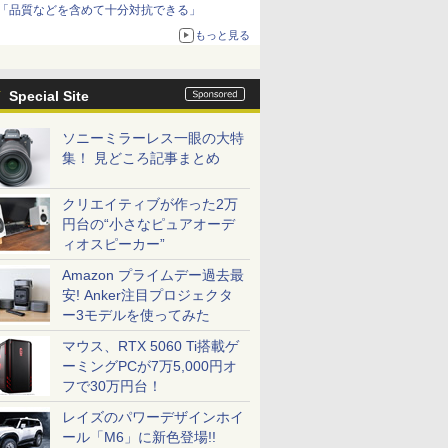
「品質などを含めて十分対抗できる」
もっと見る
Special Site
ソニーミラーレス一眼の大特
集！ 見どころ記事まとめ
クリエイティブが作った2万
円台の“小さなピュアオーデ
ィオスピーカー”
Amazon プライムデー過去最
安! Anker注目プロジェクタ
ー3モデルを使ってみた
マウス、RTX 5060 Ti搭載ゲ
ーミングPCが7万5,000円オ
フで30万円台！
レイズのパワーデザインホイ
ール「M6」に新色登場!!