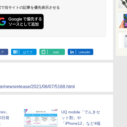
 検索で当サイトの記事を優先表示させる
ェア
はてブ
note
LinkedIn
ate/newsrelease/2021/06/07/5168.html
mini」
UQ mobile「でんきセ
0日発
ット割」や
載
「iPhone12」など4端