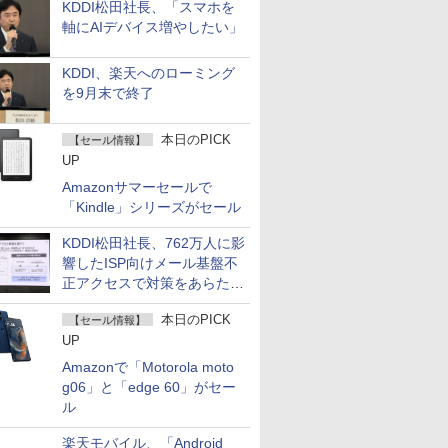
KDDI松田社長、「スマホを
軸にAIデバイス増やしたい」
KDDI、楽天へのローミング
を9月末で終了
本日のPICK
【セール情報】
UP
Amazonサマーセールで
「Kindle」シリーズがセール
KDDI松田社長、762万人に影
響したISP向けメール基盤不
正アクセスで対策をあらため
て説明
本日のPICK
【セール情報】
UP
Amazonで「Motorola moto
g06」と「edge 60」がセー
ル
楽天モバイル、「Android