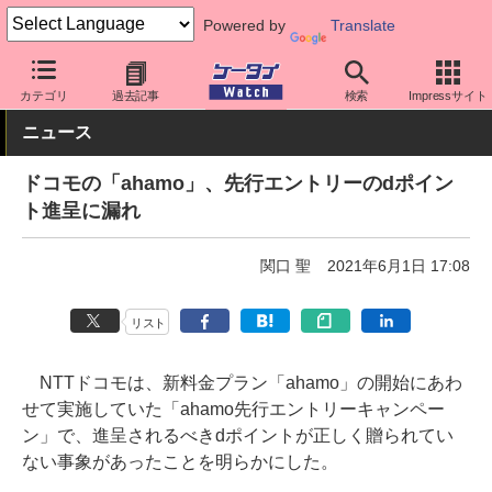
Powered by
Translate
ケータイ Watch
キャリア
ドコモ
料金プラン・割引
カテゴリ
過去記事
検索
Impressサイト
ニュース
ドコモの「ahamo」、先行エントリーのdポイン
ト進呈に漏れ
関口 聖
2021年6月1日 17:08
リスト
NTTドコモは、新料金プラン「ahamo」の開始にあわ
せて実施していた「ahamo先行エントリーキャンペー
ン」で、進呈されるべきdポイントが正しく贈られてい
ない事象があったことを明らかにした。