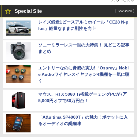
Special Site
レイズ鍛造1ピースアルミホイール「CE28 N-p
lus」軽量なままに剛性を向上
ソニーミラーレス一眼の大特集！ 見どころ記事
まとめ
エントリーなのに脅威の実力!「Osprey」Nobl
e Audioワイヤレスイヤフォン4機種を一気に聴
く
マウス、RTX 5060 Ti搭載ゲーミングPCが7万
5,000円オフで30万円台！
「A&ultima SP4000T」の魅力！ポケットに入
るオーディオの醍醐味