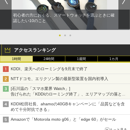
初心者の方におくる、スマートウォッチを選ぶときに確
認したい10のこと
●
●
●
アクセスランキング
1時間
24時間
1週間
1カ月
KDDI、楽天へのローミングを9月末で終了
NTTドコモ、エリクソン製の最新型装置を国内初導入
[石川温の「スマホ業界 Watch」]
告げられた「KDDIのローミング終了」、エリアマップの落とし
穴と楽天モバイルの課題
KDDI松田社長、ahamoの40GBキャンペーンに「品質などを含
めて十分対抗できる」
Amazonで「Motorola moto g06」と「edge 60」がセール
もっと見る