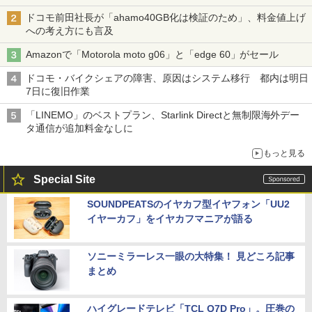
ドコモ前田社長が「ahamo40GB化は検証のため」、料金値上げ
への考え方にも言及
Amazonで「Motorola moto g06」と「edge 60」がセール
ドコモ・バイクシェアの障害、原因はシステム移行 都内は明日
7日に復旧作業
「LINEMO」のベストプラン、Starlink Directと無制限海外デー
タ通信が追加料金なしに
もっと見る
Special Site
SOUNDPEATSのイヤカフ型イヤフォン「UU2
イヤーカフ」をイヤカフマニアが語る
ソニーミラーレス一眼の大特集！ 見どころ記事
まとめ
ハイグレードテレビ「TCL Q7D Pro」。圧巻の