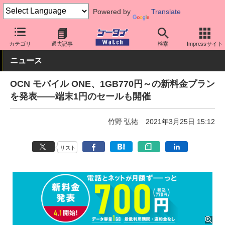
Powered by
Translate
ケータイ Watch
格安スマホ/格安SIM
格安SIM/MVNO
OCN
カテゴリ
過去記事
検索
Impressサイト
ニュース
OCN モバイル ONE、1GB770円～の新料金プラン
を発表――端末1円のセールも開催
竹野 弘祐
2021年3月25日 15:12
リスト