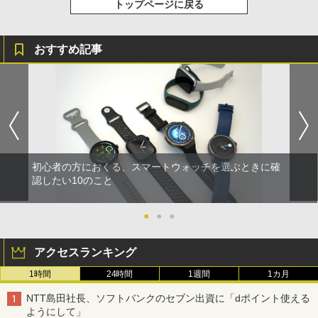
トップページに戻る
おすすめ記事
初心者の方におくる、スマートウォッチを選ぶときに確
認したい10のこと
●
●
●
アクセスランキング
1時間
24時間
1週間
1カ月
NTT島田社長、ソフトバンクのセブン出資に「dポイント使える
ようにして」