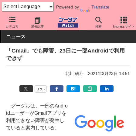
Powered by
Translate
ケータイ Watch
OS
Android
不具合
カテゴリ
過去記事
検索
Impressサイト
ニュース
「Gmail」でも障害、23日に一部Androidで利用
できず
北川 研斗
2021年3月23日 13:51
リスト
グーグルは、一部のAndro
idユーザーがGmailアプリを
利用できない障害が発生し
ていると案内している。