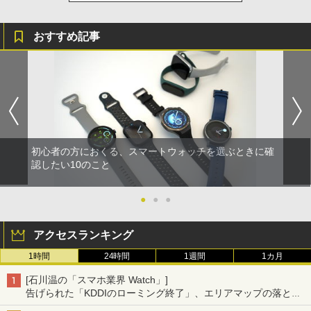
おすすめ記事
初心者の方におくる、スマートウォッチを選ぶときに確
認したい10のこと
●
●
●
アクセスランキング
1時間
24時間
1週間
1カ月
[石川温の「スマホ業界 Watch」]
告げられた「KDDIのローミング終了」、エリアマップの落とし
穴と楽天モバイルの課題