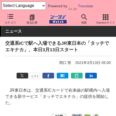
Powered by
Translate
ケータイ Watch
アプリ・サービス
決済/金融
カテゴリ
過去記事
検索
Impressサイト
ニュース
交通系ICで駅へ入場できるJR東日本の「タッチで
エキナカ」、本日3月13日スタート
関口 聖
2021年3月13日 05:00
リスト
JR東日本は、交通系ICカードで在来線の駅構内へ入場
できる新サービス「タッチでエキナカ」の提供を開始し
た。