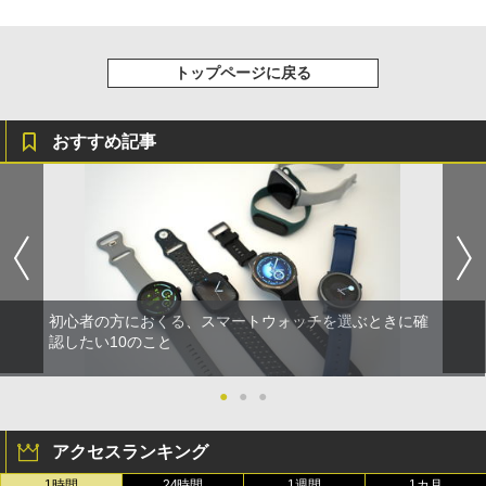
トップページに戻る
おすすめ記事
初心者の方におくる、スマートウォッチを選ぶときに確
認したい10のこと
●
●
●
アクセスランキング
1時間
24時間
1週間
1カ月