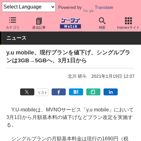
Powered by
Translate
ケータイ Watch
格安スマホ/格安SIM
格安SIM/MVNO
その他
カテゴリ
過去記事
検索
Impressサイト
ニュース
y.u mobile、現行プランを値下げ、シングルプラ
ンは3GB→5GBへ、3月1日から
北川 研斗
2021年1月19日 12:07
リスト
Y.U-mobileは、MVNOサービス「y.u mobile」において
3月1日から月額基本料の値下げなどプラン改定を実施す
る。
シングルプランの月額基本料金は現行の1690円（税