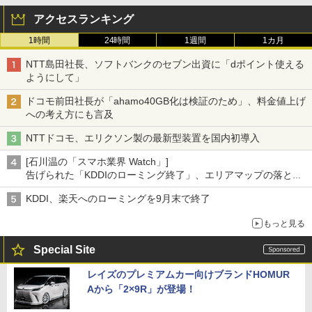
アクセスランキング
1時間
24時間
1週間
1カ月
NTT島田社長、ソフトバンクのセブン出資に「dポイント使える
ようにして」
ドコモ前田社長が「ahamo40GB化は検証のため」、料金値上げ
への考え方にも言及
NTTドコモ、エリクソン製の最新型装置を国内初導入
[石川温の「スマホ業界 Watch」]
告げられた「KDDIのローミング終了」、エリアマップの落とし
穴と楽天モバイルの課題
KDDI、楽天へのローミングを9月末で終了
もっと見る
Special Site
レイズのプレミアムカー向けブランドHOMUR
Aから「2×9R」が登場！