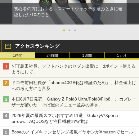
初心者の方におくる、スマートウォッチを選ぶときに確
認したい10のこと
●
●
●
アクセスランキング
1時間
24時間
1週間
1カ月
NTT島田社長、ソフトバンクのセブン出資に「dポイント使える
ようにして」
ドコモ前田社長が「ahamo40GB化は検証のため」、料金値上げ
への考え方にも言及
本日8月7日発売「Galaxy Z Fold8 Ultra/Fold8/Flip8」、カズレー
ザーが驚いた「そば屋のメニュー並みの薄さ」
2026年夏の最新スマホおすすめ11選 GalaxyやXperia、
arrows、AQUOSなど注目機種の特徴は
Boseのノイズキャンセリング搭載イヤホンがAmazonでセール