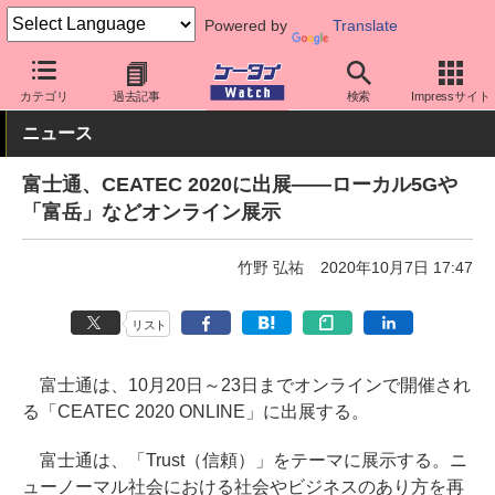
Powered by
Translate
ケータイ Watch
イベント
CEATEC
カテゴリ
過去記事
検索
Impressサイト
ニュース
富士通、CEATEC 2020に出展――ローカル5Gや
「富岳」などオンライン展示
竹野 弘祐
2020年10月7日 17:47
リスト
富士通は、10月20日～23日までオンラインで開催され
る「CEATEC 2020 ONLINE」に出展する。
富士通は、「Trust（信頼）」をテーマに展示する。ニ
ューノーマル社会における社会やビジネスのあり方を再