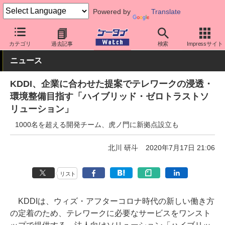
Powered by
Translate
ケータイ Watch
キャリア
au
アプリ・サービス
カテゴリ
過去記事
検索
Impressサイト
ニュース
KDDI、企業に合わせた提案でテレワークの浸透・
環境整備目指す「ハイブリッド・ゼロトラストソ
リューション」
1000名を超える開発チーム、虎ノ門に新拠点設立も
北川 研斗
2020年7月17日 21:06
リスト
KDDIは、ウィズ・アフターコロナ時代の新しい働き方
の定着のため、テレワークに必要なサービスをワンスト