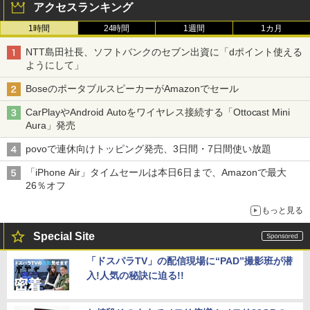
アクセスランキング
1時間
24時間
1週間
1カ月
NTT島田社長、ソフトバンクのセブン出資に「dポイント使える
ようにして」
BoseのポータブルスピーカーがAmazonでセール
CarPlayやAndroid Autoをワイヤレス接続する「Ottocast Mini
Aura」発売
povoで連休向けトッピング発売、3日間・7日間使い放題
「iPhone Air」タイムセールは本日6日まで、Amazonで最大
26％オフ
もっと見る
Special Site
「ドスパラTV」の配信現場に“PAD”撮影班が潜
入!人気の秘訣に迫る!!