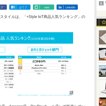
ェア
はてブ
note
LinkedIn
タイルは、「+Style IoT商品人気ランキング」の
。