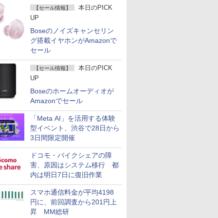
本日のPICK
【セール情報】
UP
Boseのノイズキャンセリン
グ搭載イヤホンがAmazonで
セール
本日のPICK
【セール情報】
UP
Boseのホームオーディオが
Amazonでセール
「Meta AI」を活用する体験
型イベント、渋谷で28日から
3日間限定開催
ドコモ・バイクシェアの障
害、原因はシステム移行 都
内は明日7日に復旧作業
スマホ通信料金が平均4198
円に、前回調査から201円上
昇 MM総研