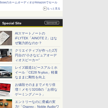
BoseのホームオーディオがAmazonでセール
もっと見る
Special Site
AIスマートノートの
iFLYTEK「AINOTE 2」はな
ぜ魅力的なのか？
クリエイティブが作った2万
円台の“小さなピュアオーデ
ィオスピーカー”
レイズ鍛造1ピースアルミホ
イール「CE28 N-plus」軽量
なままに剛性を向上
お値段そのままでメモリ倍
増！メモリ32GBの「お得な
ゲーミングノート」
エントリーなのに脅威の実
力!「Osprey」Noble Audioワ