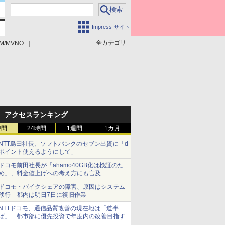
Impress サイト
全カテゴリ
M/MVNO
アクセスランキング
時間
24時間
1週間
1カ月
NTT島田社長、ソフトバンクのセブン出資に「d
ポイント使えるようにして」
ドコモ前田社長が「ahamo40GB化は検証のた
め」、料金値上げへの考え方にも言及
ドコモ・バイクシェアの障害、原因はシステム
移行 都内は明日7日に復旧作業
NTTドコモ、通信品質改善の現在地は「道半
ば」 都市部に優先投資で年度内の改善目指す