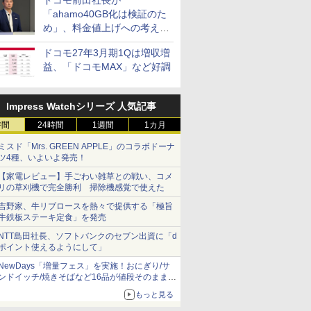
ドコモ前田社長が
「ahamo40GB化は検証のた
め」、料金値上げへの考え方
にも言及
ドコモ27年3月期1Qは増収増
益、「ドコモMAX」など好調
Impress Watchシリーズ 人気記事
時間
24時間
1週間
1カ月
ミスド「Mrs. GREEN APPLE」のコラボドーナ
ツ4種、いよいよ発売！
【家電レビュー】手ごわい雑草との戦い、コメ
リの草刈機で完全勝利 掃除機感覚で使えた
吉野家、牛リブロースを熱々で提供する「極旨
牛鉄板ステーキ定食」を発売
NTT島田社長、ソフトバンクのセブン出資に「d
ポイント使えるようにして」
NewDays「増量フェス」を実施！おにぎり/サ
ンドイッチ/焼きそばなど16品が値段そのままで
ボリュームアップ
もっと見る