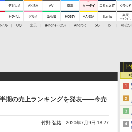
バイル
UQ
楽天
iPhone (iOS)
Android
5G
IoT
格安SI
アクセサリー
業界動向
法人向け
最新技術/その他
1
四半期の売上ランキングを発表――今売
竹野 弘祐
2020年7月9日 18:27