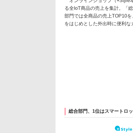
オンラインショップ（+Style本
る全IoT商品の売上を集計。「
部門では全商品の売上TOP10
をはじめとした外出時に便利なガ
総合部門、1位はスマートロ