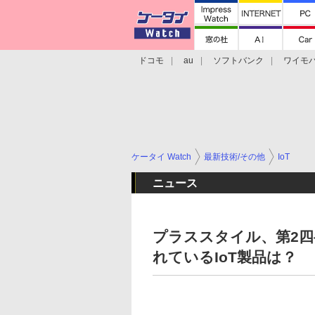
ドコモ
au
ソフトバンク
ワイモ
格安スマホ/SIMフリースマホ
周辺機器/
ケータイ Watch
最新技術/その他
IoT
ニュース
プラススタイル、第2
れているIoT製品は？