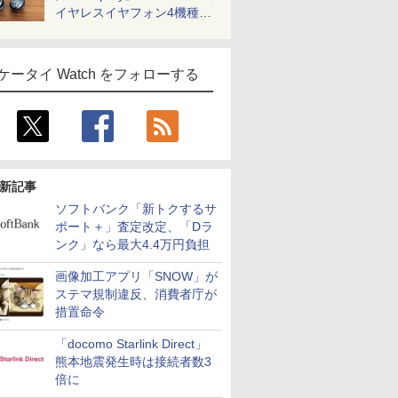
イヤレスイヤフォン4機種を
一気に聴く
ケータイ Watch をフォローする
新記事
ソフトバンク「新トクするサ
ポート＋」査定改定、「Dラ
ンク」なら最大4.4万円負担
画像加工アプリ「SNOW」が
ステマ規制違反、消費者庁が
措置命令
「docomo Starlink Direct」
熊本地震発生時は接続者数3
倍に