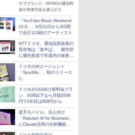
サブブランド・MVNOの通信料
金や本体代金も値上がり
「YouTube Music Weekend
12.0」、8月21日から3日間
で合計113組のアーティスト
NTTドコモ、通信品質改善の
現在地は「道半ば」 都市部
に優先投資で年度内の改善目
指す
ドコモのAIエージェント
「SyncMe」、秋のリリース
に
ドコモがU15向け新料金プラ
ン、5GB以下なら月額2508
円で1年目は858円から
楽天モバイル、法人向け
「Rakuten AI for Business」
にClaude活用の分析機能な
どを追加