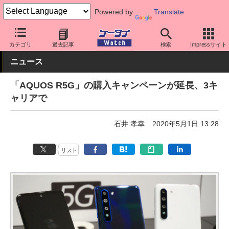
Powered by
Translate
ケータイ Watch
OS
Android
AQUOS
カテゴリ
過去記事
検索
Impressサイト
ニュース
「AQUOS R5G」の購入キャンペーンが延長、3キ
ャリアで
石井 孝幸
2020年5月1日 13:28
リスト