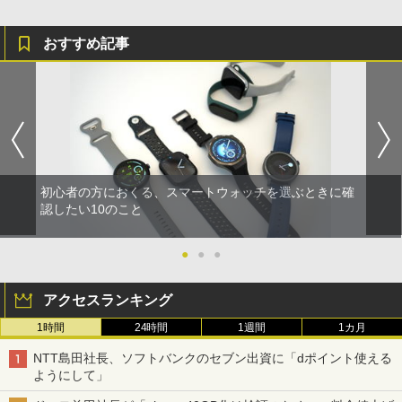
おすすめ記事
初心者の方におくる、スマートウォッチを選ぶときに確
認したい10のこと
●
●
●
アクセスランキング
1時間
24時間
1週間
1カ月
NTT島田社長、ソフトバンクのセブン出資に「dポイント使える
ようにして」