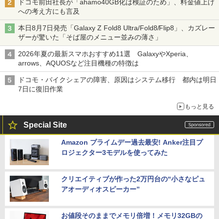
ドコモ前田社長が「ahamo40GB化は検証のため」、料金値上げ
への考え方にも言及
本日8月7日発売「Galaxy Z Fold8 Ultra/Fold8/Flip8」、カズレー
ザーが驚いた「そば屋のメニュー並みの薄さ」
2026年夏の最新スマホおすすめ11選 GalaxyやXperia、
arrows、AQUOSなど注目機種の特徴は
ドコモ・バイクシェアの障害、原因はシステム移行 都内は明日
7日に復旧作業
もっと見る
Special Site
Amazon プライムデー過去最安! Anker注目プ
ロジェクター3モデルを使ってみた
クリエイティブが作った2万円台の“小さなピュ
アオーディオスピーカー”
お値段そのままでメモリ倍増！メモリ32GBの